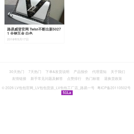
路易威登官网 Twist不断出新5027
1 全钢五金 白色
2018年5月17日
30天热门
7天热门
下单&发货说明
产品报价
代理需知
关于我们
友情链接
新手常见问题及解答
点赞排行
热门标签
退换货政策
© 2026
LV包包官网_LV包包货源_LV包包工厂店_路易一号
粤ICP备20110502号
51La