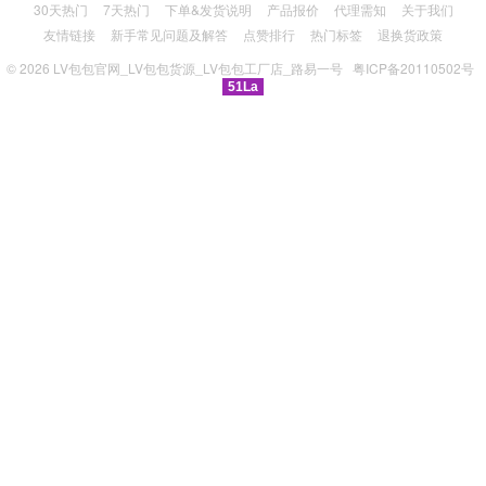
30天热门
7天热门
下单&发货说明
产品报价
代理需知
关于我们
友情链接
新手常见问题及解答
点赞排行
热门标签
退换货政策
© 2026
LV包包官网_LV包包货源_LV包包工厂店_路易一号
粤ICP备20110502号
51La