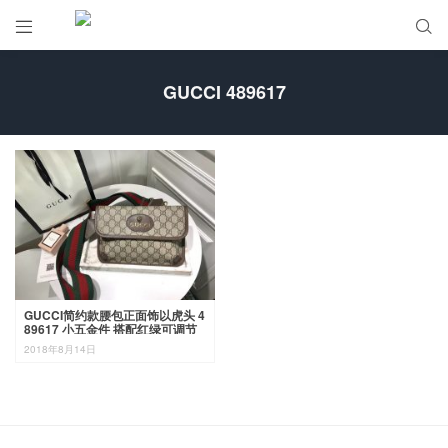


GUCCI 489617
GUCCI简约款腰包正面饰以虎头 4
89617 小五金件 搭配红绿可调节
肩带 简约大方时尚 24×16×3.5
2018年8月14日