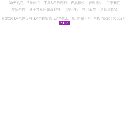
30天热门
7天热门
下单&发货说明
产品报价
代理需知
关于我们
友情链接
新手常见问题及解答
点赞排行
热门标签
退换货政策
© 2026
LV包包官网_LV包包货源_LV包包工厂店_路易一号
粤ICP备20110502号
51La