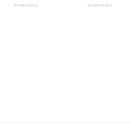
色鹿皮 400249 28×17×9cm
瑰红鹿皮 400249 28×
2018年5月26日
2018年5月26日