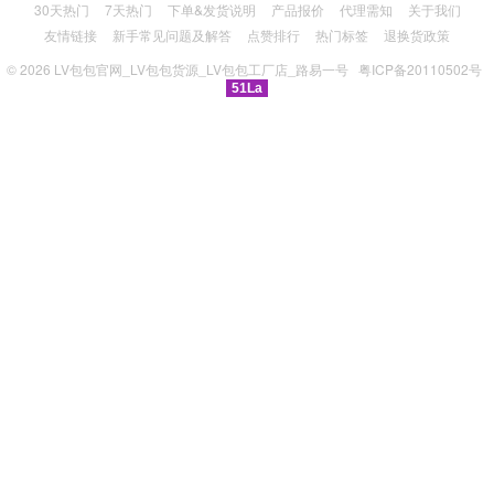
30天热门
7天热门
下单&发货说明
产品报价
代理需知
关于我们
友情链接
新手常见问题及解答
点赞排行
热门标签
退换货政策
© 2026
LV包包官网_LV包包货源_LV包包工厂店_路易一号
粤ICP备20110502号
51La