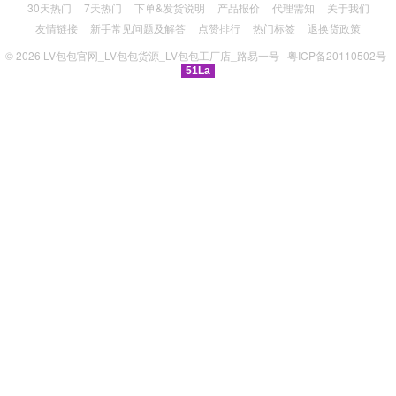
30天热门
7天热门
下单&发货说明
产品报价
代理需知
关于我们
友情链接
新手常见问题及解答
点赞排行
热门标签
退换货政策
© 2026
LV包包官网_LV包包货源_LV包包工厂店_路易一号
粤ICP备20110502号
51La