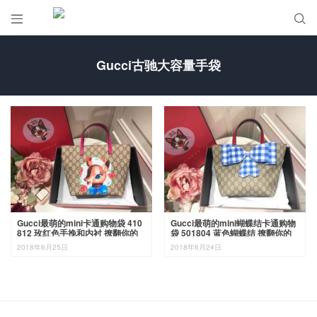


Gucci古驰大容量手袋
Gucci最萌的mini卡通购物袋 410
Gucci最萌的mini蝴蝶结卡通购物
812 玫红色手挽和内衬 撩翻你的
袋 501804 蓝色蝴蝶结 撩翻你的
少女，风靡时尚 21-20-10cm
少女心 风靡时尚 21×20×10cm
2018年6月25日
2018年6月24日