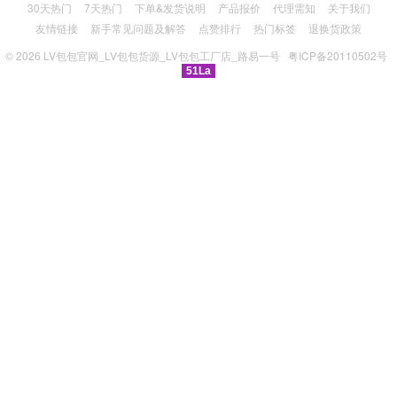
30天热门
7天热门
下单&发货说明
产品报价
代理需知
关于我们
友情链接
新手常见问题及解答
点赞排行
热门标签
退换货政策
© 2026
LV包包官网_LV包包货源_LV包包工厂店_路易一号
粤ICP备20110502号
51La