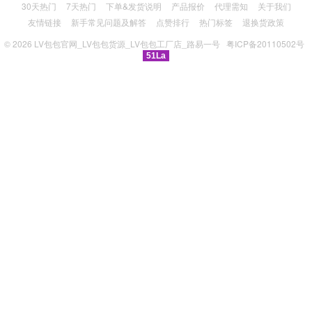
30天热门
7天热门
下单&发货说明
产品报价
代理需知
关于我们
友情链接
新手常见问题及解答
点赞排行
热门标签
退换货政策
© 2026
LV包包官网_LV包包货源_LV包包工厂店_路易一号
粤ICP备20110502号
51La