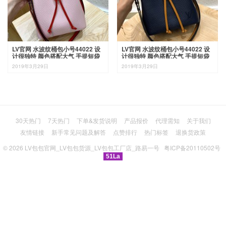
LV官网 水波纹桶包小号44022 设
LV官网 水波纹桶包小号44022 设
计很独特 颜色搭配大气 手提短袋
计很独特 颜色搭配大气 手提短袋
可以拆卸
可以拆卸
2019年3月29日
2019年3月29日
30天热门
7天热门
下单&发货说明
产品报价
代理需知
关于我们
友情链接
新手常见问题及解答
点赞排行
热门标签
退换货政策
© 2026
LV包包官网_LV包包货源_LV包包工厂店_路易一号
粤ICP备20110502号
51La