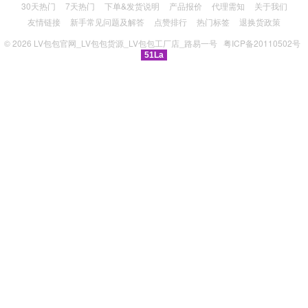
30天热门
7天热门
下单&发货说明
产品报价
代理需知
关于我们
友情链接
新手常见问题及解答
点赞排行
热门标签
退换货政策
© 2026
LV包包官网_LV包包货源_LV包包工厂店_路易一号
粤ICP备20110502号
51La