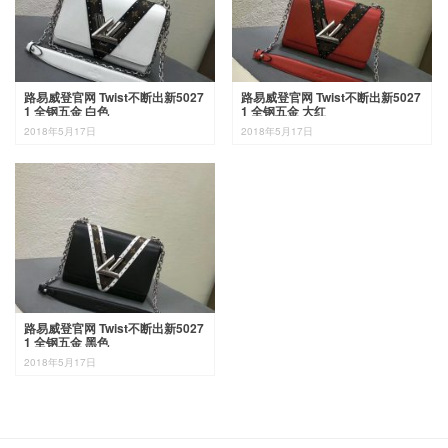
路易威登官网 Twist不断出新5027
路易威登官网 Twist不断出新5027
1 全钢五金 白色
1 全钢五金 大红
2018年5月17日
2018年5月17日
路易威登官网 Twist不断出新5027
1 全钢五金 黑色
2018年5月17日