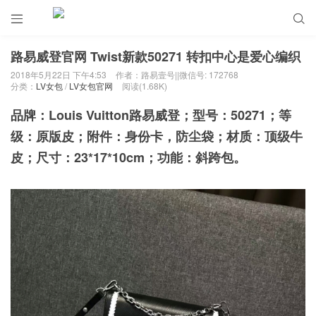


路易威登官网 Twist新款50271 转扣中心是爱心编织
2018年5月22日 下午4:53
作者：路易壹号||微信号: 172768
分类：
LV女包
/
LV女包官网
阅读(1.68K)
品牌：Louis Vuitton路易威登；型号：50271；等
级：原版皮；附件：身份卡，防尘袋；材质：顶级牛
皮；尺寸：23*17*10cm
；功能：斜跨包。