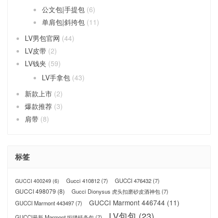
公文包|手提包
(6)
单肩包|斜挎包
(11)
LV男包官网
(44)
LV皮带
(2)
LV钱夹
(59)
LV手拿包
(43)
新款上市
(2)
爆款推荐
(3)
肩带
(8)
标签
Gucci 410812
(7)
GUCCI 476432
(7)
GUCCI 400249
(6)
GUCCI 498079
(8)
Gucci Dionysus 虎头扣磨砂皮酒神包
(7)
GUCCI Marmont 446744
(11)
GUCCI Marmont 443497
(7)
LV包包
(23)
GUCCI最新 Marmont 绗缝链条包
(7)