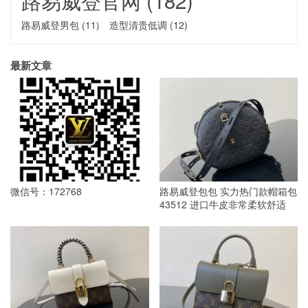
路易威登官网
(182)
路易威登男包
(11)
造型清贵低调
(12)
最新文章
微信号：172768
路易威登包包 实力热门款帽箱包
43512 进口牛皮非常柔软舒适