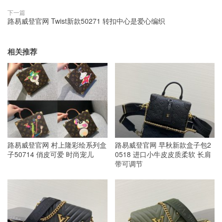
下一篇
路易威登官网 Twist新款50271 转扣中心是爱心编织
相关推荐
路易威登官网 村上隆彩绘系列盒
路易威登官网 早秋新款盒子包2
子50714 俏皮可爱 时尚宠儿
0518 进口小牛皮皮质柔软 长肩
带可调节