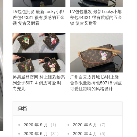
LV包包批发 最新Locky小邮
LV包包批发 最新Locky小邮
差包44321 很有质感的五金
差包44321 很有质感的五金
锁 复古又耐看
锁 复古又耐看
路易威登官网 村上隆彩绘系
广州白云皮具城 LV村上隆
列盒子50714 俏皮可爱 时
合作限量款挎包50718 调皮
尚宠儿
可爱且独特的风格设计
归档
2020 年 9 月
(1)
2020 年 6 月
(7)
2020 年 5 月
(31)
2020 年 4 月
(5)