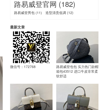
路易威登官网
(182)
路易威登男包
(11)
造型清贵低调
(12)
最新文章
微信号：172768
路易威登包包 实力热门款帽
箱包43512 进口牛皮非常柔
软舒适