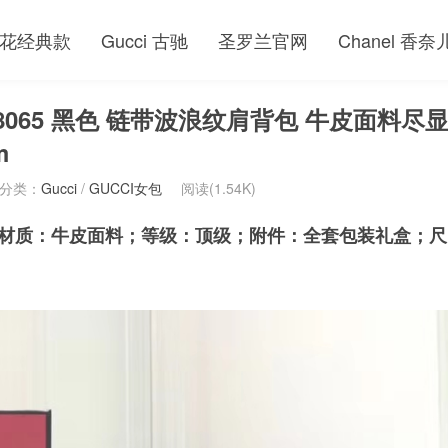
花经典款
Gucci 古驰
圣罗兰官网
Chanel 香奈
448065 黑色 链带波浪纹肩背包 牛皮面料尽
m
分类：
Gucci
/
GUCCI女包
阅读(1.54K)
黑色；材质：牛皮面料；等级：顶级；附件：全套包装礼盒；尺