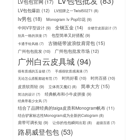
LV包包批发
(83)
LV包包官网
(17)
LV包包爆款
(12)
LV招牌之一Twist50271
(8)
lv男包
(18)
Monogram lv Pop印花
(9)
全钢五金
(14)
中间V字型设计
(9)
全镂空皮面设计
(7)
包型简单又好搭配
(9)
别具一格的浪漫
(7)
古驰链带波浪纹肩背包
(15)
卡通手绘风格
(7)
广州包包批发市场
(12)
广州包包批发
(10)
广州白云皮具城
(94)
很有质感的五金锁
(7)
手感很软质感满满
(7)
时尚好看
(10)
时尚百搭
(10)
无论怎么搭配都超有范
(7)
简单大方
(15)
皮质软而轻
(9)
立体而又魔幻
(8)
经典帆布和小牛皮拼接
(9)
简洁的设计
(7)
经典带着少女风
(7)
结合了品牌经典的taiga皮质和Monogram帆布
(11)
结合驴家标志性Monogram成为全新的Catogram
(8)
肩带可调长短
(9)
让你的包包瞬间出彩
(8)
超级百搭
(7)
路易威登包包
(53)