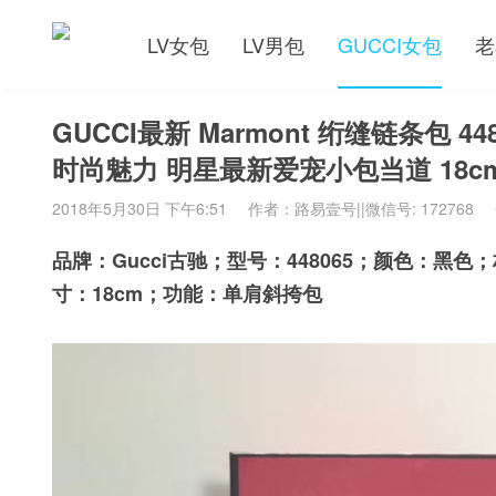
LV女包
LV男包
GUCCI女包
老
GUCCI最新 Marmont 绗缝链条包 
时尚魅力 明星最新爱宠小包当道 18c
2018年5月30日 下午6:51
作者：路易壹号||微信号: 172768
品牌：Gucci古驰；型号：448065；颜色：
寸：18cm；功能：单肩斜挎包