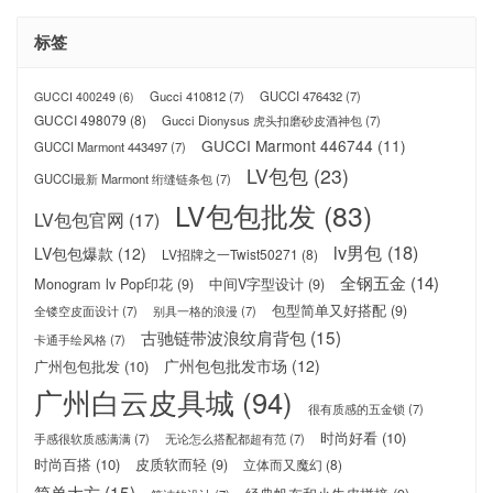
标签
Gucci 410812
(7)
GUCCI 476432
(7)
GUCCI 400249
(6)
GUCCI 498079
(8)
Gucci Dionysus 虎头扣磨砂皮酒神包
(7)
GUCCI Marmont 446744
(11)
GUCCI Marmont 443497
(7)
LV包包
(23)
GUCCI最新 Marmont 绗缝链条包
(7)
LV包包批发
(83)
LV包包官网
(17)
lv男包
(18)
LV包包爆款
(12)
LV招牌之一Twist50271
(8)
全钢五金
(14)
Monogram lv Pop印花
(9)
中间V字型设计
(9)
包型简单又好搭配
(9)
全镂空皮面设计
(7)
别具一格的浪漫
(7)
古驰链带波浪纹肩背包
(15)
卡通手绘风格
(7)
广州包包批发市场
(12)
广州包包批发
(10)
广州白云皮具城
(94)
很有质感的五金锁
(7)
时尚好看
(10)
手感很软质感满满
(7)
无论怎么搭配都超有范
(7)
时尚百搭
(10)
皮质软而轻
(9)
立体而又魔幻
(8)
简单大方
(15)