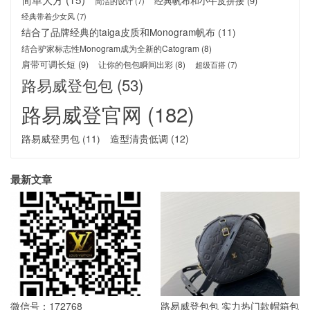
经典帆布和小牛皮拼接
(9)
简洁的设计
(7)
经典带着少女风
(7)
结合了品牌经典的taiga皮质和Monogram帆布
(11)
结合驴家标志性Monogram成为全新的Catogram
(8)
肩带可调长短
(9)
让你的包包瞬间出彩
(8)
超级百搭
(7)
路易威登包包
(53)
路易威登官网
(182)
路易威登男包
(11)
造型清贵低调
(12)
最新文章
微信号：172768
路易威登包包 实力热门款帽箱包