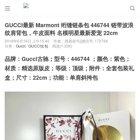


GUCCI最新 Marmont 绗缝链条包 446744 链带波浪
纹肩背包，牛皮面料 名模明星最新爱宠 22cm
2018年6月16日 上午10:40
作者：路易壹号||微信号: 172768
分类：
Gucci
/
GUCCI女包
阅读(1.33K)
品牌：Gucci古驰；型号：446744 ；颜色：紫色；
材质：精选原版皮；等级：顶级；附件：全套包装礼
盒；尺寸：22cm；功能：单肩斜挎包