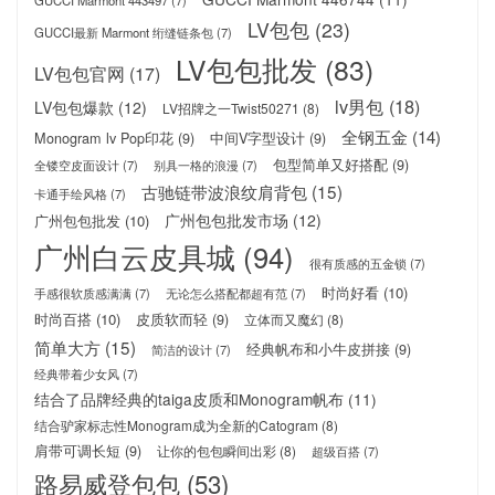
GUCCI Marmont 443497
(7)
LV包包
(23)
GUCCI最新 Marmont 绗缝链条包
(7)
LV包包批发
(83)
LV包包官网
(17)
lv男包
(18)
LV包包爆款
(12)
LV招牌之一Twist50271
(8)
全钢五金
(14)
Monogram lv Pop印花
(9)
中间V字型设计
(9)
包型简单又好搭配
(9)
全镂空皮面设计
(7)
别具一格的浪漫
(7)
古驰链带波浪纹肩背包
(15)
卡通手绘风格
(7)
广州包包批发市场
(12)
广州包包批发
(10)
广州白云皮具城
(94)
很有质感的五金锁
(7)
时尚好看
(10)
手感很软质感满满
(7)
无论怎么搭配都超有范
(7)
时尚百搭
(10)
皮质软而轻
(9)
立体而又魔幻
(8)
简单大方
(15)
经典帆布和小牛皮拼接
(9)
简洁的设计
(7)
经典带着少女风
(7)
结合了品牌经典的taiga皮质和Monogram帆布
(11)
结合驴家标志性Monogram成为全新的Catogram
(8)
肩带可调长短
(9)
让你的包包瞬间出彩
(8)
超级百搭
(7)
路易威登包包
(53)