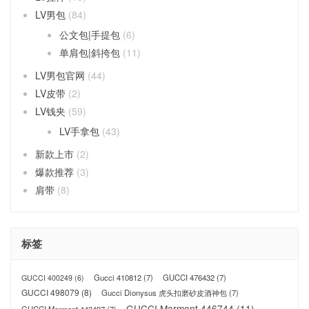
LV男包
(84)
公文包|手提包
(6)
单肩包|斜挎包
(11)
LV男包官网
(44)
LV皮带
(2)
LV钱夹
(59)
LV手拿包
(43)
新款上市
(2)
爆款推荐
(3)
肩带
(8)
标签
Gucci 410812
(7)
GUCCI 476432
(7)
GUCCI 400249
(6)
GUCCI 498079
(8)
Gucci Dionysus 虎头扣磨砂皮酒神包
(7)
GUCCI Marmont 446744
(11)