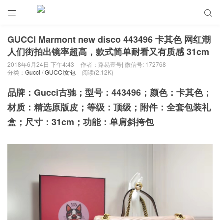


GUCCI Marmont new disco 443496 卡其色 网红潮
人们街拍出镜率超高，款式简单耐看又有质感 31cm
2018年6月24日 下午4:43
作者：路易壹号||微信号: 172768
分类：
Gucci
/
GUCCI女包
阅读(2.12K)
品牌：Gucci古驰；型号：443496；颜色：卡其色；
材质：精选原版皮；等级：顶级；附件：全套包装礼
盒；尺寸：31cm；功能：单肩斜挎包