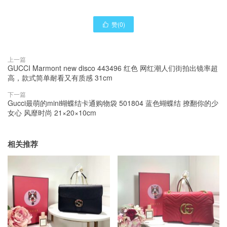
赞(
0
)

上一篇
GUCCI Marmont new disco 443496 红色 网红潮人们街拍出镜率超
高，款式简单耐看又有质感 31cm
下一篇
Gucci最萌的mini蝴蝶结卡通购物袋 501804 蓝色蝴蝶结 撩翻你的少
女心 风靡时尚 21×20×10cm
相关推荐