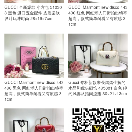
GUCCI 全新爆款 小方包 51030
GUCCI Marmont new disco 443
3 黑色 进口五金配件 皮质柔软
496 红色 网红潮人们街拍出镜率
设计玩味时尚 28×19×7cm
超高，款式简单耐看又有质感 3
1cm
GUCCI Marmont new disco 443
Gucci 专柜新款来袭熠熠生辉的
496 黑色 网红潮人们街拍出镜率
水晶和虎头缀饰 495881 白色 绰
超高，款式简单耐看又有质感 3
约风姿从指间流露 30×21×13cm
1cm