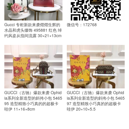
Gucci 专柜新款来袭熠熠生辉的
微信号：172768
水晶和虎头缀饰 495881 红色 绰
约风姿从指间流露 30×21×13cm
GUCCI（古驰）爆款来袭 Ophid
GUCCI（古驰）爆款来袭 Ophid
ia系列全新造型的斜挎小包 5465
ia系列全新造型的斜挎小包 5465
95 造型精致小巧真的的超极卡
97 造型精致小巧真的的超极卡
哇伊 11×16×8cm
哇伊 20×10×5.5