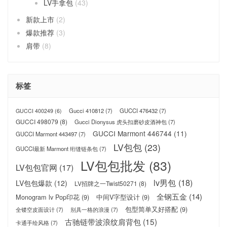
LV手拿包
(43)
新款上市
(2)
爆款推荐
(3)
肩带
(8)
标签
Gucci 410812
(7)
GUCCI 476432
(7)
GUCCI 400249
(6)
GUCCI 498079
(8)
Gucci Dionysus 虎头扣磨砂皮酒神包
(7)
GUCCI Marmont 446744
(11)
GUCCI Marmont 443497
(7)
LV包包
(23)
GUCCI最新 Marmont 绗缝链条包
(7)
LV包包批发
(83)
LV包包官网
(17)
lv男包
(18)
LV包包爆款
(12)
LV招牌之一Twist50271
(8)
全钢五金
(14)
Monogram lv Pop印花
(9)
中间V字型设计
(9)
包型简单又好搭配
(9)
全镂空皮面设计
(7)
别具一格的浪漫
(7)
古驰链带波浪纹肩背包
(15)
卡通手绘风格
(7)