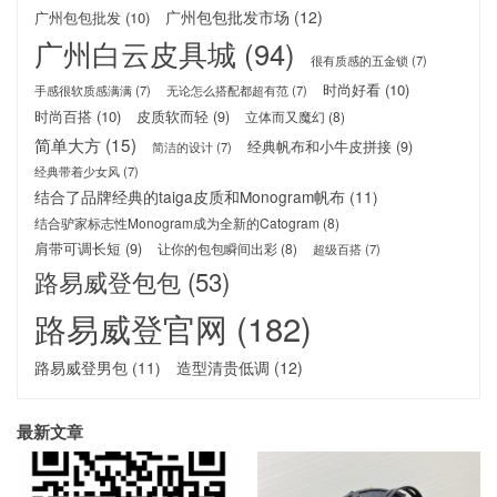
广州包包批发市场
(12)
广州包包批发
(10)
广州白云皮具城
(94)
很有质感的五金锁
(7)
时尚好看
(10)
手感很软质感满满
(7)
无论怎么搭配都超有范
(7)
时尚百搭
(10)
皮质软而轻
(9)
立体而又魔幻
(8)
简单大方
(15)
经典帆布和小牛皮拼接
(9)
简洁的设计
(7)
经典带着少女风
(7)
结合了品牌经典的taiga皮质和Monogram帆布
(11)
结合驴家标志性Monogram成为全新的Catogram
(8)
肩带可调长短
(9)
让你的包包瞬间出彩
(8)
超级百搭
(7)
路易威登包包
(53)
路易威登官网
(182)
路易威登男包
(11)
造型清贵低调
(12)
最新文章