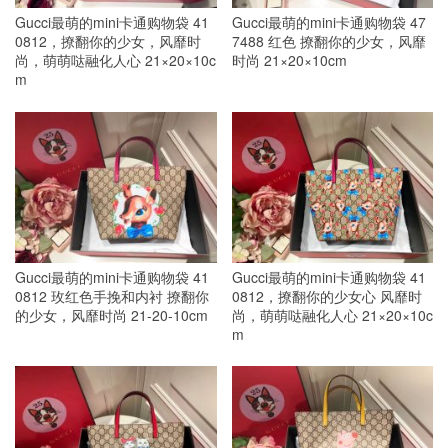
Gucci最萌的mini卡通购物袋 41
Gucci最萌的mini卡通购物袋 47
0812，撩翻你的少女，风靡时
7488 红色 撩翻你的少女，风靡
尚，萌萌哒融化人心 21×20×10c
时尚 21×20×10cm
m
Gucci最萌的mini卡通购物袋 41
Gucci最萌的mini卡通购物袋 41
0812 玫红色手挽和内衬 撩翻你
0812，撩翻你的少女心 风靡时
的少女，风靡时尚 21-20-10cm
尚，萌萌哒融化人心 21×20×10c
m