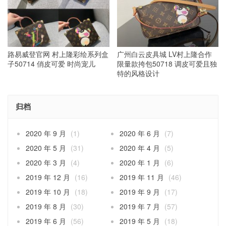
路易威登官网 村上隆彩绘系列盒
广州白云皮具城 LV村上隆合作
子50714 俏皮可爱 时尚宠儿
限量款挎包50718 调皮可爱且独
特的风格设计
归档
2020 年 9 月
(1)
2020 年 6 月
(7)
2020 年 5 月
(31)
2020 年 4 月
(5)
2020 年 3 月
(4)
2020 年 1 月
(6)
2019 年 12 月
(16)
2019 年 11 月
(46)
2019 年 10 月
(18)
2019 年 9 月
(17)
2019 年 8 月
(30)
2019 年 7 月
(57)
2019 年 6 月
(56)
2019 年 5 月
(18)