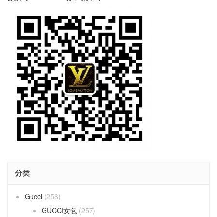
分类
Gucci
(258)
GUCCI女包
(257)