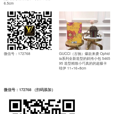
6.5cm
微信号：172768
GUCCI（古驰）爆款来袭 Ophid
ia系列全新造型的斜挎小包 5465
95 造型精致小巧真的的超极卡
哇伊 11×16×8cm
微信号：172768 （扫码添加）