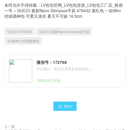
未经允许不得转载：
LV包包官网_LV包包货源_LV包包工厂店_路易
一号
»
GUCCI 最新Nano Dionysus手袋 476432 紫红色 一款Mini
丝绒酒神包 可爱又迷你 夏天不可缺 16.5cm
GUCCI 476432
GUCCI 最新Nano Dionysus手袋
古驰Mini 丝绒酒神包
微信号：172768
关注我们，每天分享更多包包资讯！
12000人已关注
赞(
0
)

上一篇