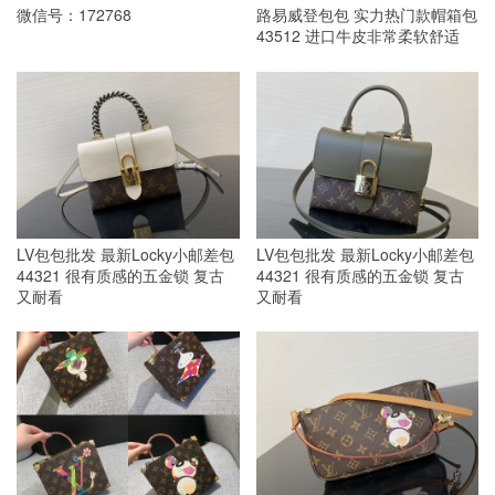
微信号：172768
路易威登包包 实力热门款帽箱包
43512 进口牛皮非常柔软舒适
LV包包批发 最新Locky小邮差包
LV包包批发 最新Locky小邮差包
44321 很有质感的五金锁 复古
44321 很有质感的五金锁 复古
又耐看
又耐看