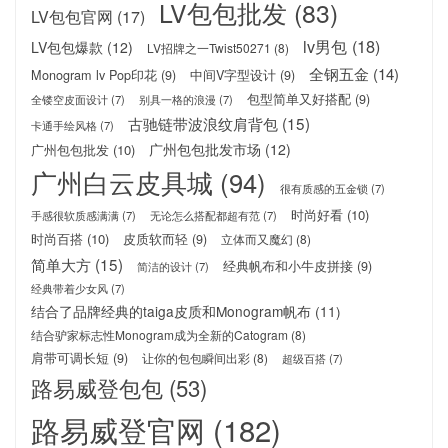
LV包包批发
(83)
LV包包官网
(17)
lv男包
(18)
LV包包爆款
(12)
LV招牌之一Twist50271
(8)
全钢五金
(14)
Monogram lv Pop印花
(9)
中间V字型设计
(9)
包型简单又好搭配
(9)
全镂空皮面设计
(7)
别具一格的浪漫
(7)
古驰链带波浪纹肩背包
(15)
卡通手绘风格
(7)
广州包包批发市场
(12)
广州包包批发
(10)
广州白云皮具城
(94)
很有质感的五金锁
(7)
时尚好看
(10)
手感很软质感满满
(7)
无论怎么搭配都超有范
(7)
时尚百搭
(10)
皮质软而轻
(9)
立体而又魔幻
(8)
简单大方
(15)
经典帆布和小牛皮拼接
(9)
简洁的设计
(7)
经典带着少女风
(7)
结合了品牌经典的taiga皮质和Monogram帆布
(11)
结合驴家标志性Monogram成为全新的Catogram
(8)
肩带可调长短
(9)
让你的包包瞬间出彩
(8)
超级百搭
(7)
路易威登包包
(53)
路易威登官网
(182)