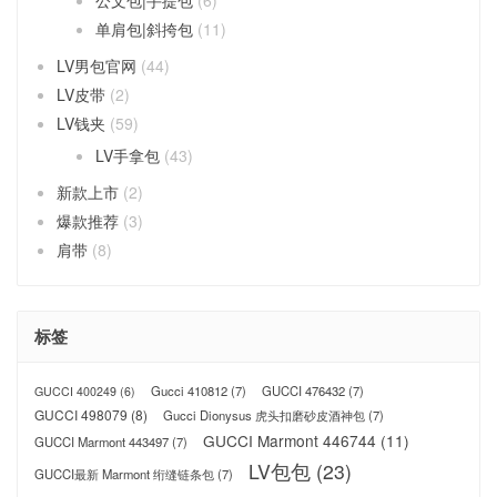
单肩包|斜挎包
(11)
LV男包官网
(44)
LV皮带
(2)
LV钱夹
(59)
LV手拿包
(43)
新款上市
(2)
爆款推荐
(3)
肩带
(8)
标签
Gucci 410812
(7)
GUCCI 476432
(7)
GUCCI 400249
(6)
GUCCI 498079
(8)
Gucci Dionysus 虎头扣磨砂皮酒神包
(7)
GUCCI Marmont 446744
(11)
GUCCI Marmont 443497
(7)
LV包包
(23)
GUCCI最新 Marmont 绗缝链条包
(7)