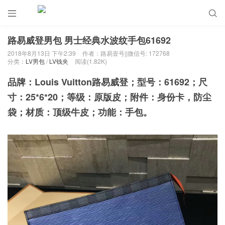


路易威登男包 男士经典水波纹手包61692
2018年8月13日 下午2:39
作者：路易壹号||微信号: 172768
分类：
LV男包
/
LV钱夹
阅读(1.82K)
品牌：Louis Vuitton路易威登；型号：61692；尺
寸：25*6*20；等级：原版皮；附件：身份卡，防尘
袋；材质：顶级牛皮；功能：手包。