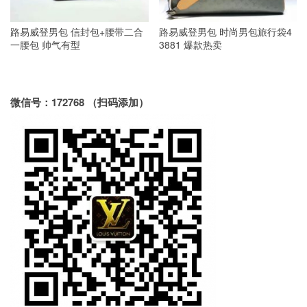
路易威登男包 信封包+腰带二合
路易威登男包 时尚男包旅行袋4
一腰包 帅气有型
3881 爆款热卖
微信号：172768 （扫码添加）