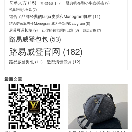
简单大方
(15)
经典帆布和小牛皮拼接
(9)
简洁的设计
(7)
经典带着少女风
(7)
结合了品牌经典的taiga皮质和Monogram帆布
(11)
结合驴家标志性Monogram成为全新的Catogram
(8)
肩带可调长短
(9)
让你的包包瞬间出彩
(8)
超级百搭
(7)
路易威登包包
(53)
路易威登官网
(182)
路易威登男包
(11)
造型清贵低调
(12)
最新文章