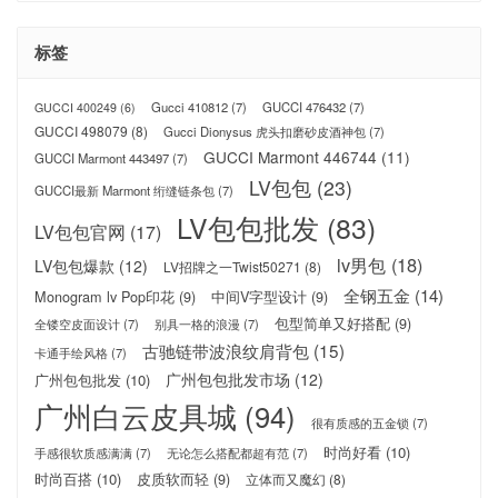
标签
Gucci 410812
(7)
GUCCI 476432
(7)
GUCCI 400249
(6)
GUCCI 498079
(8)
Gucci Dionysus 虎头扣磨砂皮酒神包
(7)
GUCCI Marmont 446744
(11)
GUCCI Marmont 443497
(7)
LV包包
(23)
GUCCI最新 Marmont 绗缝链条包
(7)
LV包包批发
(83)
LV包包官网
(17)
lv男包
(18)
LV包包爆款
(12)
LV招牌之一Twist50271
(8)
全钢五金
(14)
Monogram lv Pop印花
(9)
中间V字型设计
(9)
包型简单又好搭配
(9)
全镂空皮面设计
(7)
别具一格的浪漫
(7)
古驰链带波浪纹肩背包
(15)
卡通手绘风格
(7)
广州包包批发市场
(12)
广州包包批发
(10)
广州白云皮具城
(94)
很有质感的五金锁
(7)
时尚好看
(10)
手感很软质感满满
(7)
无论怎么搭配都超有范
(7)
时尚百搭
(10)
皮质软而轻
(9)
立体而又魔幻
(8)