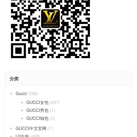
分类
Gucci
(258)
GUCCI女包
(257)
GUCCI男包
(1)
GUCCI钱包
(2)
GUCCI中文官网
(7)
LV女包
(498)