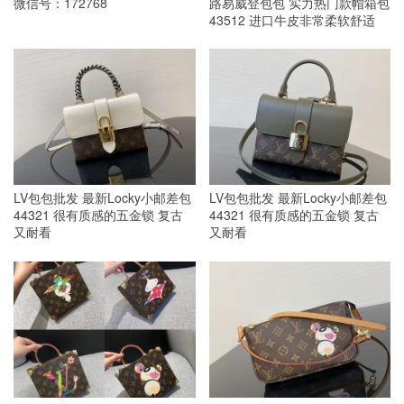
微信号：172768
路易威登包包 实力热门款帽箱包
43512 进口牛皮非常柔软舒适
LV包包批发 最新Locky小邮差包
LV包包批发 最新Locky小邮差包
44321 很有质感的五金锁 复古
44321 很有质感的五金锁 复古
又耐看
又耐看