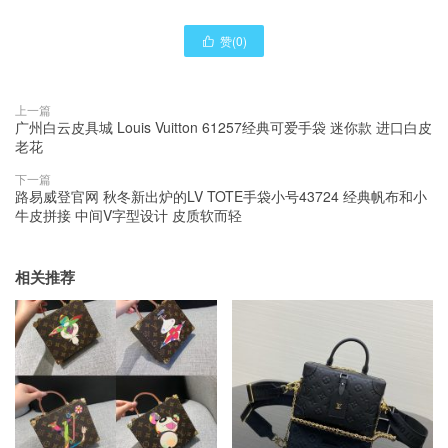
赞(
0
)

上一篇
广州白云皮具城 Louis Vuitton 61257经典可爱手袋 迷你款 进口白皮
老花
下一篇
路易威登官网 秋冬新出炉的LV TOTE手袋小号43724 经典帆布和小
牛皮拼接 中间V字型设计 皮质软而轻
相关推荐