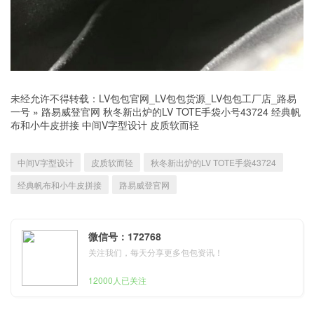
未经允许不得转载：
LV包包官网_LV包包货源_LV包包工厂店_路易
一号
»
路易威登官网 秋冬新出炉的LV TOTE手袋小号43724 经典帆
布和小牛皮拼接 中间V字型设计 皮质软而轻
中间V字型设计
皮质软而轻
秋冬新出炉的LV TOTE手袋43724
经典帆布和小牛皮拼接
路易威登官网
微信号：172768
关注我们，每天分享更多包包资讯！
12000人已关注