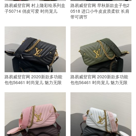
路易威登官网 村上隆彩绘系列盒
路易威登官网 早秋新款盒子包2
子50714 俏皮可爱 时尚宠儿
0518 进口小牛皮皮质柔软 长肩
带可调节
路易威登官网 2020新款多功能
路易威登官网 2020新款多功能
包包56461 时尚宠儿 魅力无限
包包56461 时尚宠儿 魅力无限