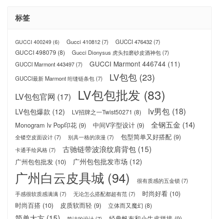
标签
Gucci 410812
(7)
GUCCI 476432
(7)
GUCCI 400249
(6)
GUCCI 498079
(8)
Gucci Dionysus 虎头扣磨砂皮酒神包
(7)
GUCCI Marmont 446744
(11)
GUCCI Marmont 443497
(7)
LV包包
(23)
GUCCI最新 Marmont 绗缝链条包
(7)
LV包包批发
(83)
LV包包官网
(17)
lv男包
(18)
LV包包爆款
(12)
LV招牌之一Twist50271
(8)
全钢五金
(14)
Monogram lv Pop印花
(9)
中间V字型设计
(9)
包型简单又好搭配
(9)
全镂空皮面设计
(7)
别具一格的浪漫
(7)
古驰链带波浪纹肩背包
(15)
卡通手绘风格
(7)
广州包包批发市场
(12)
广州包包批发
(10)
广州白云皮具城
(94)
很有质感的五金锁
(7)
时尚好看
(10)
手感很软质感满满
(7)
无论怎么搭配都超有范
(7)
时尚百搭
(10)
皮质软而轻
(9)
立体而又魔幻
(8)
简单大方
(15)
经典帆布和小牛皮拼接
(9)
简洁的设计
(7)