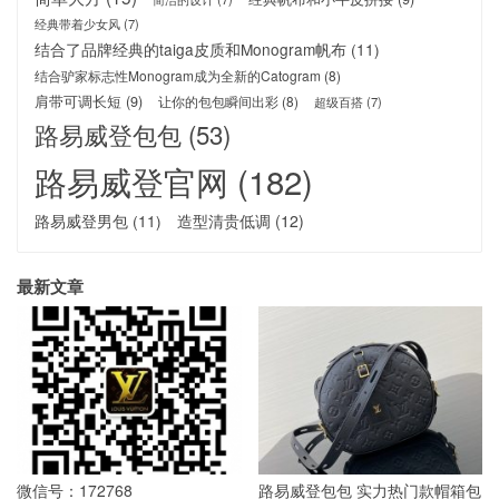
经典带着少女风
(7)
结合了品牌经典的taiga皮质和Monogram帆布
(11)
结合驴家标志性Monogram成为全新的Catogram
(8)
肩带可调长短
(9)
让你的包包瞬间出彩
(8)
超级百搭
(7)
路易威登包包
(53)
路易威登官网
(182)
路易威登男包
(11)
造型清贵低调
(12)
最新文章
微信号：172768
路易威登包包 实力热门款帽箱包