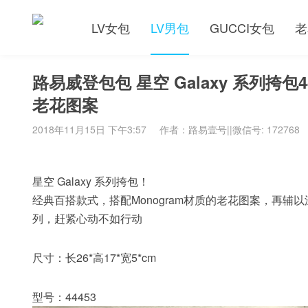
LV女包
LV男包
GUCCI女包
老
路易威登包包 星空 Galaxy 系列挎包4
老花图案
2018年11月15日 下午3:57
作者：路易壹号||微信号: 172768
星空 Galaxy 系列挎包！
经典百搭款式，搭配Monogram材质的老花图案，再
列，赶紧心动不如行动
尺寸：长26*高17*宽5*cm
型号：44453