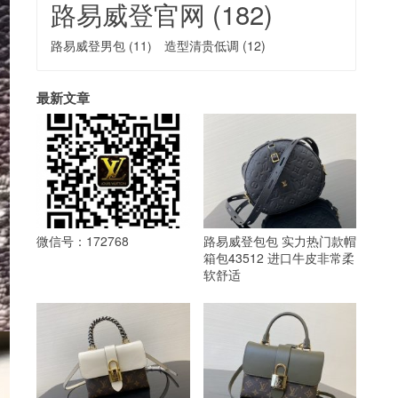
路易威登官网
(182)
路易威登男包
(11)
造型清贵低调
(12)
最新文章
微信号：172768
路易威登包包 实力热门款帽
箱包43512 进口牛皮非常柔
软舒适