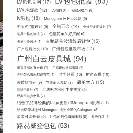
LV包包批发
(83)
LV包包官网
(17)
LV包包爆款
(12)
LV招牌之一Twist50271
(8)
lv男包
(18)
Monogram lv Pop印花
(9)
全钢五金
(14)
中间V字型设计
(9)
全镂空皮面设计
(7)
包型简单又好搭配
(9)
别具一格的浪漫
(7)
古驰链带波浪纹肩背包
(15)
卡通手绘风格
(7)
广州包包批发市场
(12)
广州包包批发
(10)
广州白云皮具城
(94)
很有质感的五金锁
(7)
手感很软质感满满
(7)
时尚好看
(10)
时尚百搭
(10)
无论怎么搭配都超有范
(7)
简单大方
(15)
皮质软而轻
(9)
立体而又魔幻
(8)
经典帆布和小牛皮拼接
(9)
简洁的设计
(7)
经典带着少女风
(7)
结合了品牌经典的taiga皮质和Monogram帆布
(11)
结合驴家标志性Monogram成为全新的Catogram
(8)
肩带可调长短
(9)
让你的包包瞬间出彩
(8)
超级百搭
(7)
路易威登包包
(53)