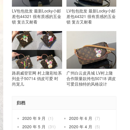
LV包包批发 最新Locky小邮
LV包包批发 最新Locky小邮
差包44321 很有质感的五金
差包44321 很有质感的五金
锁 复古又耐看
锁 复古又耐看
路易威登官网 村上隆彩绘系
广州白云皮具城 LV村上隆
列盒子50714 俏皮可爱 时
合作限量款挎包50718 调皮
尚宠儿
可爱且独特的风格设计
归档
2020 年 9 月
(1)
2020 年 6 月
(7)
2020 年 5 月
(31)
2020 年 4 月
(5)