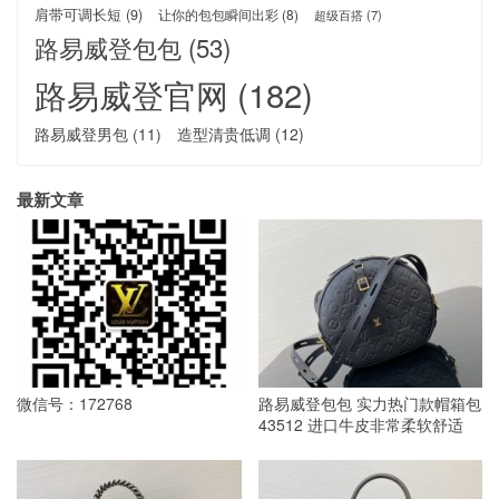
肩带可调长短
(9)
让你的包包瞬间出彩
(8)
超级百搭
(7)
路易威登包包
(53)
路易威登官网
(182)
路易威登男包
(11)
造型清贵低调
(12)
最新文章
微信号：172768
路易威登包包 实力热门款帽箱包
43512 进口牛皮非常柔软舒适