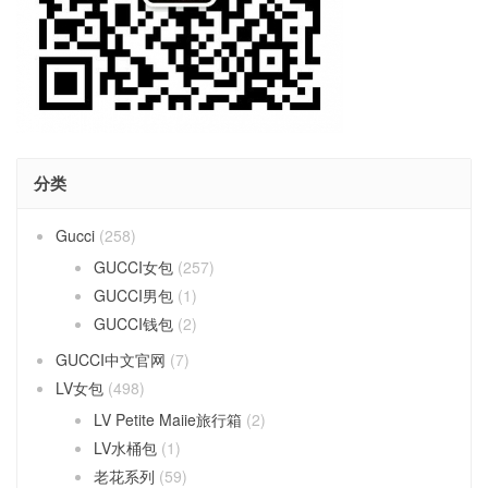
分类
Gucci
(258)
GUCCI女包
(257)
GUCCI男包
(1)
GUCCI钱包
(2)
GUCCI中文官网
(7)
LV女包
(498)
LV Petite Maiie旅行箱
(2)
LV水桶包
(1)
老花系列
(59)