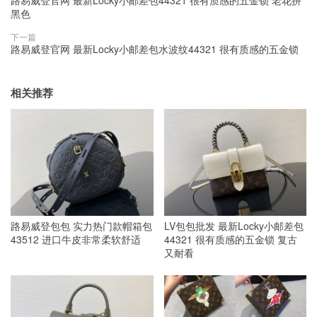
黑色
下一篇
路易威登官网 最新Locky小邮差包水波纹44321 很有质感的五金锁
相关推荐
路易威登包包 实力热门款帽箱包
LV包包批发 最新Locky小邮差包
43512 进口牛皮非常柔软舒适
44321 很有质感的五金锁 复古
又耐看