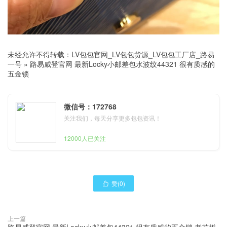
未经允许不得转载：
LV包包官网_LV包包货源_LV包包工厂店_路易
一号
»
路易威登官网 最新Locky小邮差包水波纹44321 很有质感的
五金锁
微信号：172768
关注我们，每天分享更多包包资讯！
12000人已关注
赞(
0
)

上一篇
路易威登官网 最新Locky小邮差包44321 很有质感的五金锁 老花拼