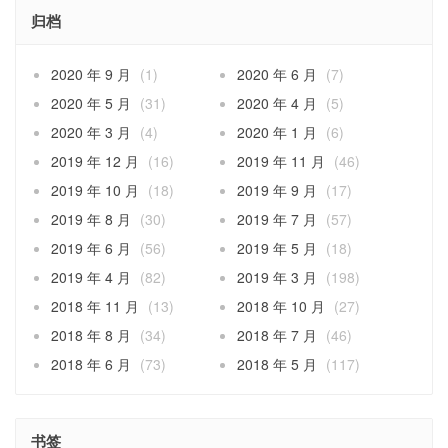
归档
2020 年 9 月
(1)
2020 年 6 月
(7)
2020 年 5 月
(31)
2020 年 4 月
(5)
2020 年 3 月
(4)
2020 年 1 月
(6)
2019 年 12 月
(16)
2019 年 11 月
(46)
2019 年 10 月
(18)
2019 年 9 月
(17)
2019 年 8 月
(30)
2019 年 7 月
(57)
2019 年 6 月
(56)
2019 年 5 月
(18)
2019 年 4 月
(82)
2019 年 3 月
(198)
2018 年 11 月
(13)
2018 年 10 月
(27)
2018 年 8 月
(34)
2018 年 7 月
(46)
2018 年 6 月
(73)
2018 年 5 月
(117)
书签