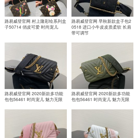
路易威登官网 村上隆彩绘系列盒
路易威登官网 早秋新款盒子包2
子50714 俏皮可爱 时尚宠儿
0518 进口小牛皮皮质柔软 长肩
带可调节
路易威登官网 2020新款多功能
路易威登官网 2020新款多功能
包包56461 时尚宠儿 魅力无限
包包56461 时尚宠儿 魅力无限