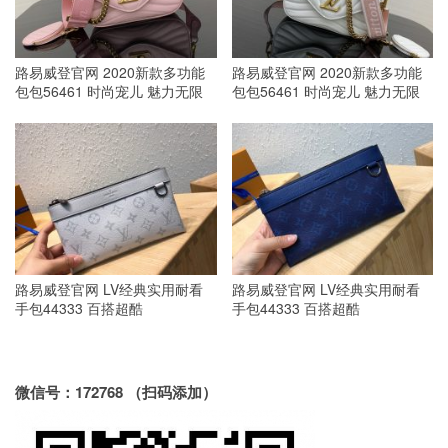
路易威登官网 2020新款多功能
路易威登官网 2020新款多功能
包包56461 时尚宠儿 魅力无限
包包56461 时尚宠儿 魅力无限
路易威登官网 LV经典实用耐看
路易威登官网 LV经典实用耐看
手包44333 百搭超酷
手包44333 百搭超酷
微信号：172768 （扫码添加）