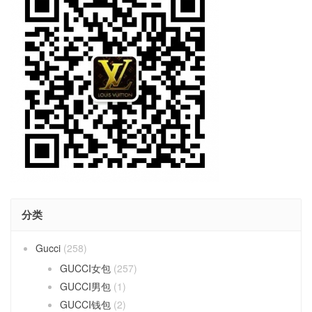
分类
Gucci
(258)
GUCCI女包
(257)
GUCCI男包
(1)
GUCCI钱包
(2)