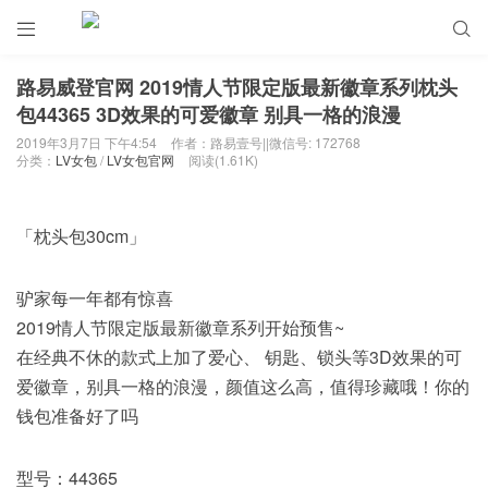


路易威登官网 2019情人节限定版最新徽章系列枕头
包44365 3D效果的可爱徽章 别具一格的浪漫
2019年3月7日 下午4:54
作者：路易壹号||微信号: 172768
分类：
LV女包
/
LV女包官网
阅读(1.61K)
「枕头包30cm」
驴家每一年都有惊喜
2019情人节限定版最新徽章系列开始预售~
在经典不休的款式上加了爱心、 钥匙、锁头等3D效果的可
爱徽章，别具一格的浪漫，颜值这么高，值得珍藏哦！你的
钱包准备好了吗
型号：44365