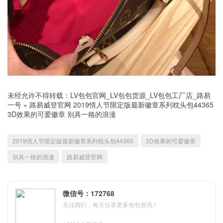
未经允许不得转载：
LV包包官网_LV包包货源_LV包包工厂店_路易
一号
»
路易威登官网 2019情人节限定版最新徽章系列枕头包44365
3D效果的可爱徽章 别具一格的浪漫
2019情人节限定版最新徽章系列枕头包44365
3D效果的可爱徽章
别具一格的浪漫
路易威登官网
微信号：172768
关注我们，每天分享更多包包资讯！