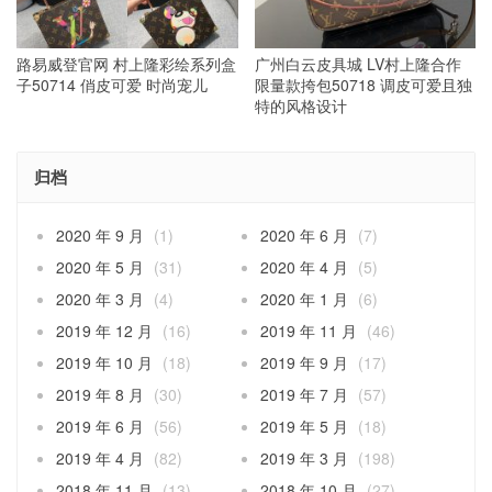
路易威登官网 村上隆彩绘系列盒
广州白云皮具城 LV村上隆合作
子50714 俏皮可爱 时尚宠儿
限量款挎包50718 调皮可爱且独
特的风格设计
归档
2020 年 9 月
(1)
2020 年 6 月
(7)
2020 年 5 月
(31)
2020 年 4 月
(5)
2020 年 3 月
(4)
2020 年 1 月
(6)
2019 年 12 月
(16)
2019 年 11 月
(46)
2019 年 10 月
(18)
2019 年 9 月
(17)
2019 年 8 月
(30)
2019 年 7 月
(57)
2019 年 6 月
(56)
2019 年 5 月
(18)
2019 年 4 月
(82)
2019 年 3 月
(198)
2018 年 11 月
(13)
2018 年 10 月
(27)