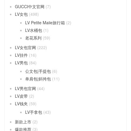
GUCCI中文官网
(7)
LV女包
(498)
LV Petite Maiie旅行箱
(2)
LV水桶包
(1)
老花系列
(59)
LV女包官网
(222)
LV挂件
(16)
LV男包
(84)
公文包|手提包
(6)
单肩包|斜挎包
(11)
LV男包官网
(44)
LV皮带
(2)
LV钱夹
(59)
LV手拿包
(43)
新款上市
(2)
爆款推荐
(3)