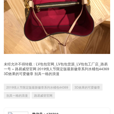
未经允许不得转载：
LV包包官网_LV包包货源_LV包包工厂店_路易
一号
»
路易威登官网 2019情人节限定版最新徽章系列水桶包44369
3D效果的可爱徽章 别具一格的浪漫
2019情人节限定版最新徽章系列水桶包44369
3D效果的可爱徽章
别具一格的浪漫
路易威登官网
微信号：172768