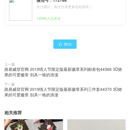
关注我们，每天分享更多包包资讯！
12000人已关注
赞(
0
)

上一篇
路易威登官网 2019情人节限定版最新徽章系列邮差包44366 3D效
果的可爱徽章 别具一格的浪漫
下一篇
路易威登官网 2019情人节限定版最新徽章系列三件套44370 3D效
果的可爱徽章 别具一格的浪漫
相关推荐