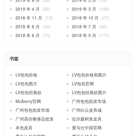
2019 年 6 月
(56)
2019 年 5 月
(18)
2019 年 4 月
(82)
2019 年 3 月
(198)
2018 年 11 月
(13)
2018 年 10 月
(27)
2018 年 8 月
(34)
2018 年 7 月
(46)
2018 年 6 月
(73)
2018 年 5 月
(117)
书签
LV包包价格
LV包包价格和图片
LV包包图片
LV包包官网
LV包包经典款
LV包包经典款图片
Mulberry官网
广州包包批发市场
广州包包批发市场
广州白云皮具城
广州高仿奢侈品批发
拉尔森鳄鱼皮具
本色皮具
爱马仕中国官网