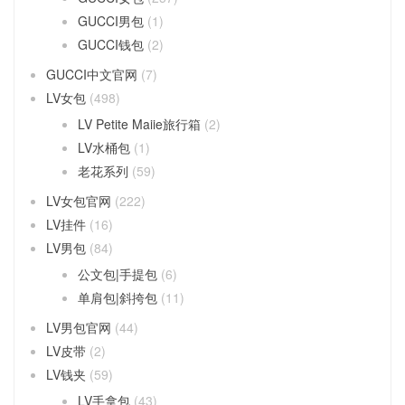
GUCCI男包
(1)
GUCCI钱包
(2)
GUCCI中文官网
(7)
LV女包
(498)
LV Petite Maiie旅行箱
(2)
LV水桶包
(1)
老花系列
(59)
LV女包官网
(222)
LV挂件
(16)
LV男包
(84)
公文包|手提包
(6)
单肩包|斜挎包
(11)
LV男包官网
(44)
LV皮带
(2)
LV钱夹
(59)
LV手拿包
(43)