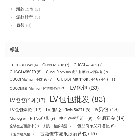
新款上市
(2)
爆款推荐
(3)
肩带
(8)
标签
Gucci 410812
(7)
GUCCI 476432
(7)
GUCCI 400249
(6)
GUCCI 498079
(8)
Gucci Dionysus 虎头扣磨砂皮酒神包
(7)
GUCCI Marmont 446744
(11)
GUCCI Marmont 443497
(7)
LV包包
(23)
GUCCI最新 Marmont 绗缝链条包
(7)
LV包包批发
(83)
LV包包官网
(17)
lv男包
(18)
LV包包爆款
(12)
LV招牌之一Twist50271
(8)
全钢五金
(14)
Monogram lv Pop印花
(9)
中间V字型设计
(9)
包型简单又好搭配
(9)
全镂空皮面设计
(7)
别具一格的浪漫
(7)
古驰链带波浪纹肩背包
(15)
卡通手绘风格
(7)