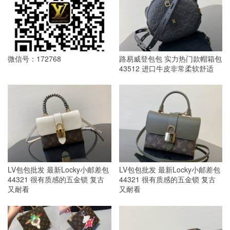
微信号：172768
路易威登包包 实力热门款帽箱包
43512 进口牛皮非常柔软舒适
LV包包批发 最新Locky小邮差包
LV包包批发 最新Locky小邮差包
44321 很有质感的五金锁 复古
44321 很有质感的五金锁 复古
又耐看
又耐看