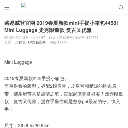


路易威登官网 2019春夏新款mini手提小箱包44581
Mini Luggage 走秀限量款 复古又优雅
2019年3月13日 上午11:47
作者：路易壹号||微信号: 172768
分类：
LV女包
/
LV女包官网
阅读(1.66K)
Mini Luggage
2019春夏新款mini手提小箱包。
简单耐看的版型，标配2根肩带，皮肩带和稍短的链条肩
带，链条肩带真是点睛之笔，搭配起来非常好看！走秀限量
款，复古又优雅，提在手里你就是整条gai最潮的仔。快入
手！
尺寸：26×9.5×20.5cm