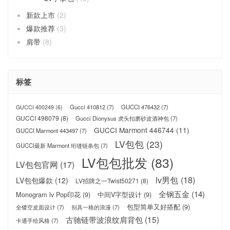
新款上市
(2)
爆款推荐
(3)
肩带
(8)
标签
Gucci 410812
(7)
GUCCI 476432
(7)
GUCCI 400249
(6)
GUCCI 498079
(8)
Gucci Dionysus 虎头扣磨砂皮酒神包
(7)
GUCCI Marmont 446744
(11)
GUCCI Marmont 443497
(7)
LV包包
(23)
GUCCI最新 Marmont 绗缝链条包
(7)
LV包包批发
(83)
LV包包官网
(17)
lv男包
(18)
LV包包爆款
(12)
LV招牌之一Twist50271
(8)
全钢五金
(14)
Monogram lv Pop印花
(9)
中间V字型设计
(9)
包型简单又好搭配
(9)
全镂空皮面设计
(7)
别具一格的浪漫
(7)
古驰链带波浪纹肩背包
(15)
卡通手绘风格
(7)