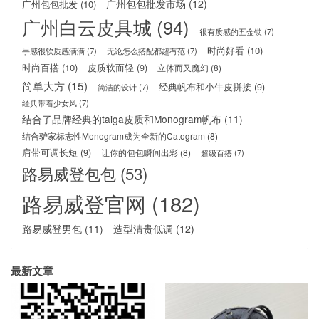
广州包包批发市场
(12)
广州包包批发
(10)
广州白云皮具城
(94)
很有质感的五金锁
(7)
时尚好看
(10)
手感很软质感满满
(7)
无论怎么搭配都超有范
(7)
时尚百搭
(10)
皮质软而轻
(9)
立体而又魔幻
(8)
简单大方
(15)
经典帆布和小牛皮拼接
(9)
简洁的设计
(7)
经典带着少女风
(7)
结合了品牌经典的taiga皮质和Monogram帆布
(11)
结合驴家标志性Monogram成为全新的Catogram
(8)
肩带可调长短
(9)
让你的包包瞬间出彩
(8)
超级百搭
(7)
路易威登包包
(53)
路易威登官网
(182)
路易威登男包
(11)
造型清贵低调
(12)
最新文章