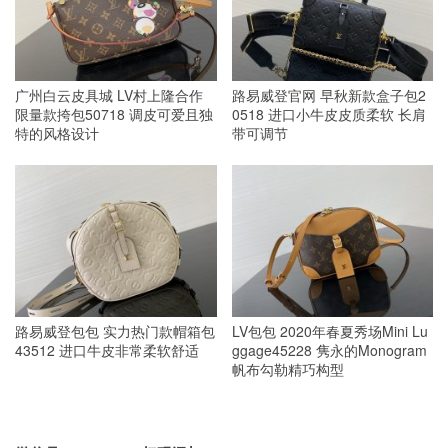
广州白云皮具城 LV村上隆合作
路易威登官网 早秋新款盒子包2
限量款挎包50718 调皮可爱且独
0518 进口小牛皮皮质柔软 长肩
特的风格设计
带可调节
路易威登包包 实力热门款帽箱包
LV包包 2020年春夏秀场Mini Lu
43512 进口牛皮非常柔软舒适
ggage45228 隽永的Monogram
帆布勾勒精巧构型