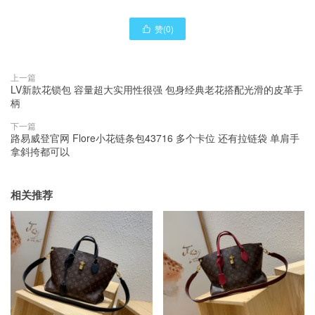
赞(
0
)

上一篇
LV新款花锁包 容量超大实用性很强 包身经典老花搭配光滑的皮革手
柄
下一篇
路易威登官网 Flore小花链条包43716 多个卡位 还有拉链袋 单肩手
拿斜挎都可以
相关推荐