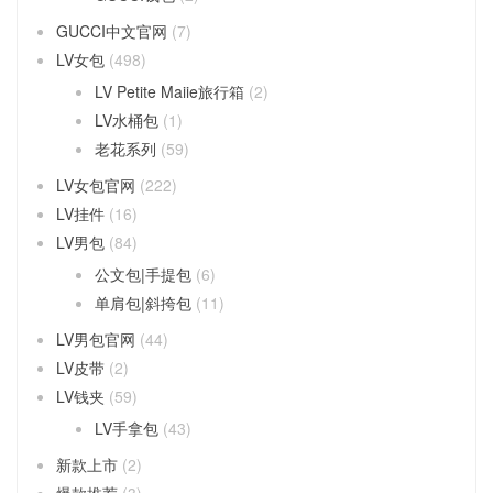
GUCCI中文官网
(7)
LV女包
(498)
LV Petite Maiie旅行箱
(2)
LV水桶包
(1)
老花系列
(59)
LV女包官网
(222)
LV挂件
(16)
LV男包
(84)
公文包|手提包
(6)
单肩包|斜挎包
(11)
LV男包官网
(44)
LV皮带
(2)
LV钱夹
(59)
LV手拿包
(43)
新款上市
(2)
爆款推荐
(3)