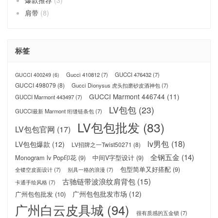
肩带
(8)
标签
Gucci 410812
(7)
GUCCI 476432
(7)
GUCCI 400249
(6)
GUCCI 498079
(8)
Gucci Dionysus 虎头扣磨砂皮酒神包
(7)
GUCCI Marmont 446744
(11)
GUCCI Marmont 443497
(7)
LV包包
(23)
GUCCI最新 Marmont 绗缝链条包
(7)
LV包包批发
(83)
LV包包官网
(17)
lv男包
(18)
LV包包爆款
(12)
LV招牌之一Twist50271
(8)
全钢五金
(14)
Monogram lv Pop印花
(9)
中间V字型设计
(9)
包型简单又好搭配
(9)
全镂空皮面设计
(7)
别具一格的浪漫
(7)
古驰链带波浪纹肩背包
(15)
卡通手绘风格
(7)
广州包包批发市场
(12)
广州包包批发
(10)
广州白云皮具城
(94)
很有质感的五金锁
(7)