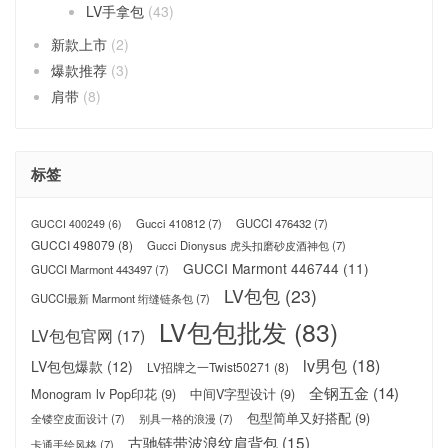
LV手拿包
(43)
新款上市
(2)
爆款推荐
(3)
肩带
(8)
标签
Gucci 410812
(7)
GUCCI 476432
(7)
GUCCI 400249
(6)
GUCCI 498079
(8)
Gucci Dionysus 虎头扣磨砂皮酒神包
(7)
GUCCI Marmont 446744
(11)
GUCCI Marmont 443497
(7)
LV包包
(23)
GUCCI最新 Marmont 绗缝链条包
(7)
LV包包批发
(83)
LV包包官网
(17)
lv男包
(18)
LV包包爆款
(12)
LV招牌之一Twist50271
(8)
全钢五金
(14)
Monogram lv Pop印花
(9)
中间V字型设计
(9)
包型简单又好搭配
(9)
全镂空皮面设计
(7)
别具一格的浪漫
(7)
古驰链带波浪纹肩背包
(15)
卡通手绘风格
(7)