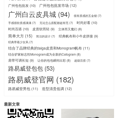
广州包包批发市场
(12)
广州包包批发
(10)
广州白云皮具城
(94)
很有质感的五金锁
(7)
时尚好看
(10)
手感很软质感满满
(7)
无论怎么搭配都超有范
(7)
时尚百搭
(10)
皮质软而轻
(9)
立体而又魔幻
(8)
简单大方
(15)
经典帆布和小牛皮拼接
(9)
简洁的设计
(7)
经典带着少女风
(7)
结合了品牌经典的taiga皮质和Monogram帆布
(11)
结合驴家标志性Monogram成为全新的Catogram
(8)
肩带可调长短
(9)
让你的包包瞬间出彩
(8)
超级百搭
(7)
路易威登包包
(53)
路易威登官网
(182)
路易威登男包
(11)
造型清贵低调
(12)
最新文章