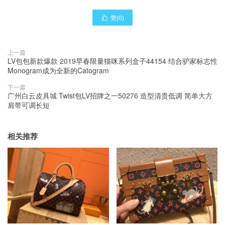
赞(
0
)

上一篇
LV包包新款爆款 2019早春限量猫咪系列盒子44154 结合驴家标志性
Monogram成为全新的Catogram
下一篇
广州白云皮具城 Twist包LV招牌之一50276 造型清贵低调 简单大方
肩带可调长短
相关推荐