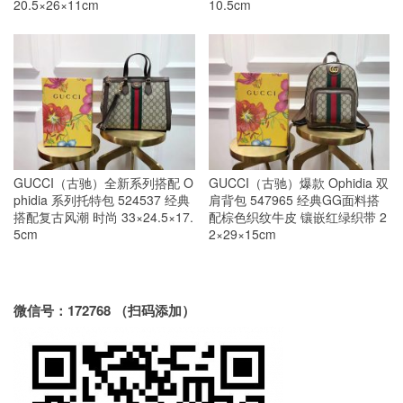
20.5×26×11cm
10.5cm
GUCCI（古驰）全新系列搭配 O
GUCCI（古驰）爆款 Ophidia 双
phidia 系列托特包 524537 经典
肩背包 547965 经典GG面料搭
搭配复古风潮 时尚 33×24.5×17.
配棕色织纹牛皮 镶嵌红绿织带 2
5cm
2×29×15cm
微信号：172768 （扫码添加）