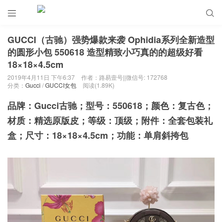


GUCCI（古驰）强势爆款来袭 Ophidia系列全新造型
的圆形小包 550618 造型精致小巧真的的超级好看
18×18×4.5cm
2019年4月11日 下午6:37
作者：路易壹号||微信号: 172768
分类：
Gucci
/
GUCCI女包
阅读(1.89K)
品牌：Gucci古驰；型号：550618；颜色：复古色；
材质：精选原版皮
；等级：顶级；附件：全套包装礼
盒；尺寸：18×18×4.5cm；功能：单肩斜挎包