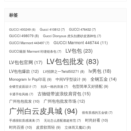
标签
Gucci 410812
(7)
GUCCI 476432
(7)
GUCCI 400249
(6)
GUCCI 498079
(8)
Gucci Dionysus 虎头扣磨砂皮酒神包
(7)
GUCCI Marmont 446744
(11)
GUCCI Marmont 443497
(7)
LV包包
(23)
GUCCI最新 Marmont 绗缝链条包
(7)
LV包包批发
(83)
LV包包官网
(17)
lv男包
(18)
LV包包爆款
(12)
LV招牌之一Twist50271
(8)
全钢五金
(14)
Monogram lv Pop印花
(9)
中间V字型设计
(9)
包型简单又好搭配
(9)
全镂空皮面设计
(7)
别具一格的浪漫
(7)
古驰链带波浪纹肩背包
(15)
卡通手绘风格
(7)
广州包包批发市场
(12)
广州包包批发
(10)
广州白云皮具城
(94)
很有质感的五金锁
(7)
时尚好看
(10)
手感很软质感满满
(7)
无论怎么搭配都超有范
(7)
时尚百搭
(10)
皮质软而轻
(9)
立体而又魔幻
(8)