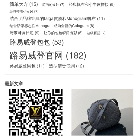
简单大方
(15)
经典帆布和小牛皮拼接
(9)
简洁的设计
(7)
经典带着少女风
(7)
结合了品牌经典的taiga皮质和Monogram帆布
(11)
结合驴家标志性Monogram成为全新的Catogram
(8)
肩带可调长短
(9)
让你的包包瞬间出彩
(8)
超级百搭
(7)
路易威登包包
(53)
路易威登官网
(182)
路易威登男包
(11)
造型清贵低调
(12)
最新文章