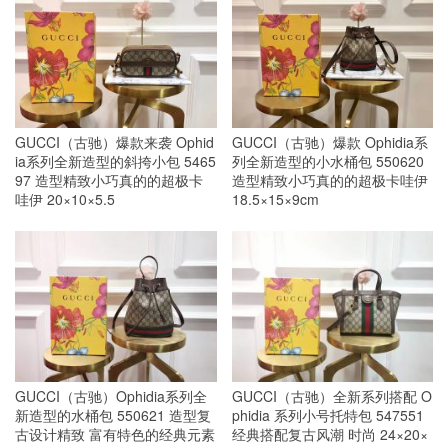
GUCCI（古驰）爆款来袭 Ophid
GUCCI（古驰）爆款 Ophidia系
ia系列全新造型的斜挎小包 5465
列全新造型的小水桶包 550620
97 造型精致小巧真的的超极卡
造型精致小巧真的的超极卡哇伊
哇伊 20×10×5.5
18.5×15×9cm
GUCCI（古驰）Ophidia系列全
GUCCI（古驰）全新系列搭配 O
新造型的水桶包 550621 造型复
phidia 系列小号托特包 547551
古设计精致 富有特色的经典元素
经典搭配复古风潮 时尚 24×20×