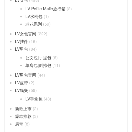
LV女包
(498)
LV Petite Maiie旅行箱
(2)
LV水桶包
(1)
老花系列
(59)
LV女包官网
(222)
LV挂件
(16)
LV男包
(84)
公文包|手提包
(6)
单肩包|斜挎包
(11)
LV男包官网
(44)
LV皮带
(2)
LV钱夹
(59)
LV手拿包
(43)
新款上市
(2)
爆款推荐
(3)
肩带
(8)