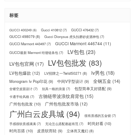
标签
Gucci 410812
(7)
GUCCI 476432
(7)
GUCCI 400249
(6)
GUCCI 498079
(8)
Gucci Dionysus 虎头扣磨砂皮酒神包
(7)
GUCCI Marmont 446744
(11)
GUCCI Marmont 443497
(7)
LV包包
(23)
GUCCI最新 Marmont 绗缝链条包
(7)
LV包包批发
(83)
LV包包官网
(17)
lv男包
(18)
LV包包爆款
(12)
LV招牌之一Twist50271
(8)
全钢五金
(14)
Monogram lv Pop印花
(9)
中间V字型设计
(9)
包型简单又好搭配
(9)
全镂空皮面设计
(7)
别具一格的浪漫
(7)
古驰链带波浪纹肩背包
(15)
卡通手绘风格
(7)
广州包包批发市场
(12)
广州包包批发
(10)
广州白云皮具城
(94)
很有质感的五金锁
(7)
时尚好看
(10)
手感很软质感满满
(7)
无论怎么搭配都超有范
(7)
时尚百搭
(10)
皮质软而轻
(9)
立体而又魔幻
(8)