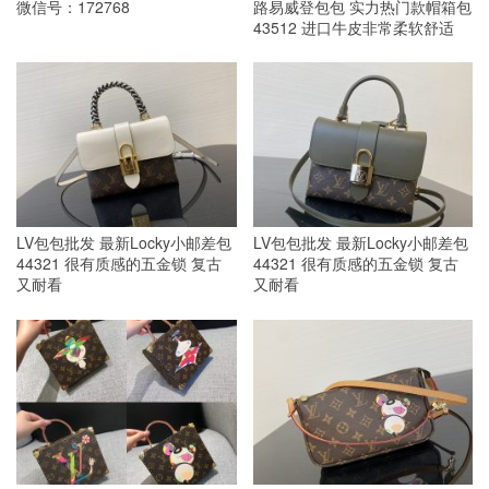
微信号：172768
路易威登包包 实力热门款帽箱包
43512 进口牛皮非常柔软舒适
LV包包批发 最新Locky小邮差包
LV包包批发 最新Locky小邮差包
44321 很有质感的五金锁 复古
44321 很有质感的五金锁 复古
又耐看
又耐看