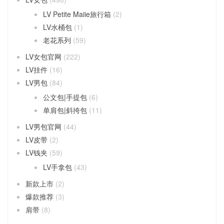
LV Petite Maiie旅行箱
(2)
LV水桶包
(1)
老花系列
(59)
LV女包官网
(222)
LV挂件
(16)
LV男包
(84)
公文包|手提包
(6)
单肩包|斜挎包
(11)
LV男包官网
(44)
LV皮带
(2)
LV钱夹
(59)
LV手拿包
(43)
新款上市
(2)
爆款推荐
(3)
肩带
(8)