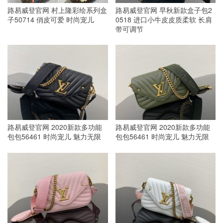
路易威登官网 村上隆彩绘系列盒
路易威登官网 早秋新款盒子包2
子50714 俏皮可爱 时尚宠儿
0518 进口小牛皮皮质柔软 长肩
带可调节
路易威登官网 2020新款多功能
路易威登官网 2020新款多功能
包包56461 时尚宠儿 魅力无限
包包56461 时尚宠儿 魅力无限