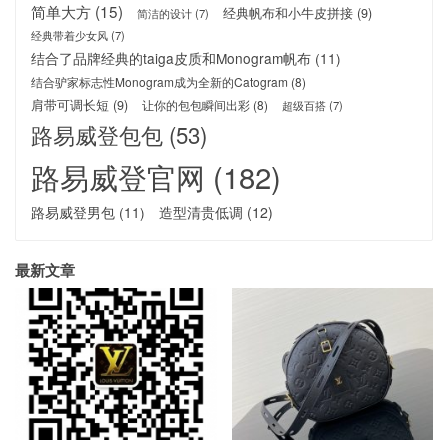
简单大方
(15)
经典帆布和小牛皮拼接
(9)
简洁的设计
(7)
经典带着少女风
(7)
结合了品牌经典的taiga皮质和Monogram帆布
(11)
结合驴家标志性Monogram成为全新的Catogram
(8)
肩带可调长短
(9)
让你的包包瞬间出彩
(8)
超级百搭
(7)
路易威登包包
(53)
路易威登官网
(182)
路易威登男包
(11)
造型清贵低调
(12)
最新文章