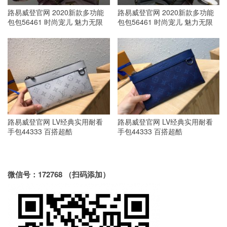
路易威登官网 2020新款多功能
路易威登官网 2020新款多功能
包包56461 时尚宠儿 魅力无限
包包56461 时尚宠儿 魅力无限
路易威登官网 LV经典实用耐看
路易威登官网 LV经典实用耐看
手包44333 百搭超酷
手包44333 百搭超酷
微信号：172768 （扫码添加）