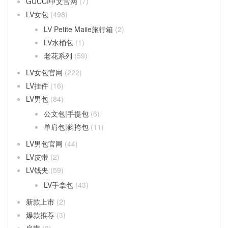
GUCCI中文官网
(7)
LV女包
(498)
LV Petite Maiie旅行箱
(2)
LV水桶包
(1)
老花系列
(59)
LV女包官网
(222)
LV挂件
(16)
LV男包
(84)
公文包|手提包
(6)
单肩包|斜挎包
(11)
LV男包官网
(44)
LV皮带
(2)
LV钱夹
(59)
LV手拿包
(43)
新款上市
(2)
爆款推荐
(3)
肩带
(8)