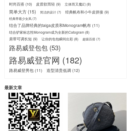
时尚百搭
(10)
皮质软而轻
(9)
立体而又魔幻
(8)
简单大方
(15)
经典帆布和小牛皮拼接
(9)
简洁的设计
(7)
经典带着少女风
(7)
结合了品牌经典的taiga皮质和Monogram帆布
(11)
结合驴家标志性Monogram成为全新的Catogram
(8)
肩带可调长短
(9)
让你的包包瞬间出彩
(8)
超级百搭
(7)
路易威登包包
(53)
路易威登官网
(182)
路易威登男包
(11)
造型清贵低调
(12)
最新文章