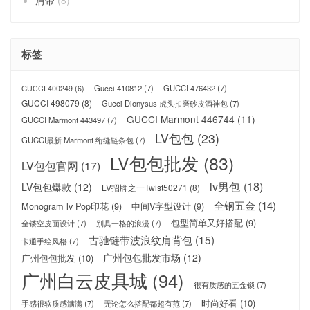
标签
Gucci 410812
(7)
GUCCI 476432
(7)
GUCCI 400249
(6)
GUCCI 498079
(8)
Gucci Dionysus 虎头扣磨砂皮酒神包
(7)
GUCCI Marmont 446744
(11)
GUCCI Marmont 443497
(7)
LV包包
(23)
GUCCI最新 Marmont 绗缝链条包
(7)
LV包包批发
(83)
LV包包官网
(17)
lv男包
(18)
LV包包爆款
(12)
LV招牌之一Twist50271
(8)
全钢五金
(14)
Monogram lv Pop印花
(9)
中间V字型设计
(9)
包型简单又好搭配
(9)
全镂空皮面设计
(7)
别具一格的浪漫
(7)
古驰链带波浪纹肩背包
(15)
卡通手绘风格
(7)
广州包包批发市场
(12)
广州包包批发
(10)
广州白云皮具城
(94)
很有质感的五金锁
(7)
时尚好看
(10)
手感很软质感满满
(7)
无论怎么搭配都超有范
(7)