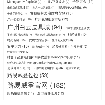
全钢五金
(14)
Monogram lv Pop印花
(9)
中间V字型设计
(9)
包型简单又好搭配
(9)
全镂空皮面设计
(7)
别具一格的浪漫
(7)
古驰链带波浪纹肩背包
(15)
卡通手绘风格
(7)
广州包包批发市场
(12)
广州包包批发
(10)
广州白云皮具城
(94)
很有质感的五金锁
(7)
时尚好看
(10)
手感很软质感满满
(7)
无论怎么搭配都超有范
(7)
时尚百搭
(10)
皮质软而轻
(9)
立体而又魔幻
(8)
简单大方
(15)
经典帆布和小牛皮拼接
(9)
简洁的设计
(7)
经典带着少女风
(7)
结合了品牌经典的taiga皮质和Monogram帆布
(11)
结合驴家标志性Monogram成为全新的Catogram
(8)
肩带可调长短
(9)
让你的包包瞬间出彩
(8)
超级百搭
(7)
路易威登包包
(53)
路易威登官网
(182)
路易威登男包
(11)
造型清贵低调
(12)