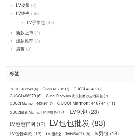
LV皮带
(2)
LV钱夹
(59)
LV手拿包
(43)
新款上市
(2)
爆款推荐
(3)
肩带
(8)
标签
Gucci 410812
(7)
GUCCI 476432
(7)
GUCCI 400249
(6)
GUCCI 498079
(8)
Gucci Dionysus 虎头扣磨砂皮酒神包
(7)
GUCCI Marmont 446744
(11)
GUCCI Marmont 443497
(7)
LV包包
(23)
GUCCI最新 Marmont 绗缝链条包
(7)
LV包包批发
(83)
LV包包官网
(17)
lv男包
(18)
LV包包爆款
(12)
LV招牌之一Twist50271
(8)