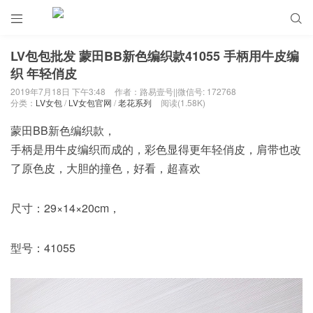


LV包包批发 蒙田BB新色编织款41055 手柄用牛皮编
织 年轻俏皮
2019年7月18日 下午3:48
作者：路易壹号||微信号: 172768
分类：
LV女包
/
LV女包官网
/
老花系列
阅读(1.58K)
蒙田BB新色编织款，
手柄是用牛皮编织而成的，彩色显得更年轻俏皮，肩带也改
了原色皮，大胆的撞色，好看，超喜欢
尺寸：29×14×20cm，
型号：41055