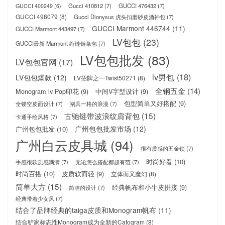
Gucci 410812
(7)
GUCCI 476432
(7)
GUCCI 400249
(6)
GUCCI 498079
(8)
Gucci Dionysus 虎头扣磨砂皮酒神包
(7)
GUCCI Marmont 446744
(11)
GUCCI Marmont 443497
(7)
LV包包
(23)
GUCCI最新 Marmont 绗缝链条包
(7)
LV包包批发
(83)
LV包包官网
(17)
lv男包
(18)
LV包包爆款
(12)
LV招牌之一Twist50271
(8)
全钢五金
(14)
Monogram lv Pop印花
(9)
中间V字型设计
(9)
包型简单又好搭配
(9)
全镂空皮面设计
(7)
别具一格的浪漫
(7)
古驰链带波浪纹肩背包
(15)
卡通手绘风格
(7)
广州包包批发市场
(12)
广州包包批发
(10)
广州白云皮具城
(94)
很有质感的五金锁
(7)
时尚好看
(10)
手感很软质感满满
(7)
无论怎么搭配都超有范
(7)
时尚百搭
(10)
皮质软而轻
(9)
立体而又魔幻
(8)
简单大方
(15)
经典帆布和小牛皮拼接
(9)
简洁的设计
(7)
经典带着少女风
(7)
结合了品牌经典的taiga皮质和Monogram帆布
(11)
结合驴家标志性Monogram成为全新的Catogram
(8)