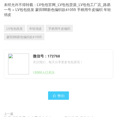
未经允许不得转载：
LV包包官网_LV包包货源_LV包包工厂店_路易
一号
»
LV包包批发 蒙田BB新色编织款41055 手柄用牛皮编织 年轻
俏皮
LV包包批发
年轻俏皮
手柄用牛皮编织
蒙田BB新色编织款41055
微信号：172768
关注我们，每天分享更多包包资讯！
12000人已关注
赞(
0
)

上一篇