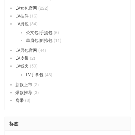
LV女包官网
(222)
LV挂件
(16)
LV男包
(84)
公文包|手提包
(6)
单肩包|斜挎包
(11)
LV男包官网
(44)
LV皮带
(2)
LV钱夹
(59)
LV手拿包
(43)
新款上市
(2)
爆款推荐
(3)
肩带
(8)
标签