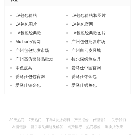
LV包包价格
LV包包价格和图片
LV包包图片
LV包包官网
LV包包经典款
LV包包经典款图片
Mulberry官网
广州包包批发市场
广州包包批发市场
广州白云皮具城
广州高仿奢侈品批发
拉尔森鳄鱼皮具
本色皮具
爱马仕中国官网
爱马仕包包官网
爱马仕铂金包
爱马仕铂金包
爱马仕鳄鱼包
30天热门
7天热门
下单&发货说明
产品报价
代理需知
关于我们
友情链接
新手常见问题及解答
点赞排行
热门标签
退换货政策