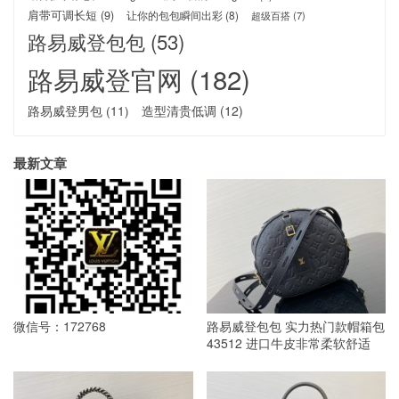
肩带可调长短
(9)
让你的包包瞬间出彩
(8)
超级百搭
(7)
路易威登包包
(53)
路易威登官网
(182)
路易威登男包
(11)
造型清贵低调
(12)
最新文章
微信号：172768
路易威登包包 实力热门款帽箱包
43512 进口牛皮非常柔软舒适