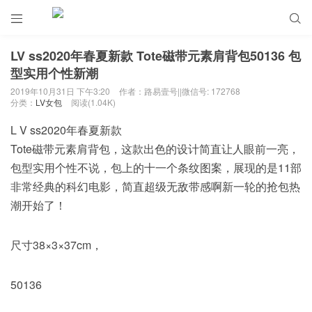


LV ss2020年春夏新款 Tote磁带元素肩背包50136 包
型实用个性新潮
2019年10月31日 下午3:20
作者：路易壹号||微信号: 172768
分类：
LV女包
阅读(1.04K)
L V ss2020年春夏新款
Tote磁带元素肩背包，这款出色的设计简直让人眼前一亮，
包型实用个性不说，包上的十一个条纹图案，展现的是11部
非常经典的科幻电影，简直超级无敌带感啊新一轮的抢包热
潮开始了！
尺寸38×3×37cm，
50136