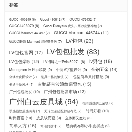
标签
Gucci 410812
(7)
GUCCI 476432
(7)
GUCCI 400249
(6)
GUCCI 498079
(8)
Gucci Dionysus 虎头扣磨砂皮酒神包
(7)
GUCCI Marmont 446744
(11)
GUCCI Marmont 443497
(7)
LV包包
(23)
GUCCI最新 Marmont 绗缝链条包
(7)
LV包包批发
(83)
LV包包官网
(17)
lv男包
(18)
LV包包爆款
(12)
LV招牌之一Twist50271
(8)
全钢五金
(14)
Monogram lv Pop印花
(9)
中间V字型设计
(9)
包型简单又好搭配
(9)
全镂空皮面设计
(7)
别具一格的浪漫
(7)
古驰链带波浪纹肩背包
(15)
卡通手绘风格
(7)
广州包包批发市场
(12)
广州包包批发
(10)
广州白云皮具城
(94)
很有质感的五金锁
(7)
时尚好看
(10)
手感很软质感满满
(7)
无论怎么搭配都超有范
(7)
时尚百搭
(10)
皮质软而轻
(9)
立体而又魔幻
(8)
简单大方
(15)
经典帆布和小牛皮拼接
(9)
简洁的设计
(7)