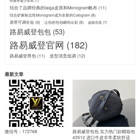
经典带着少女风
(7)
结合了品牌经典的taiga皮质和Monogram帆布
(11)
结合驴家标志性Monogram成为全新的Catogram
(8)
肩带可调长短
(9)
让你的包包瞬间出彩
(8)
超级百搭
(7)
路易威登包包
(53)
路易威登官网
(182)
路易威登男包
(11)
造型清贵低调
(12)
最新文章
微信号：172768
路易威登包包 实力热门款帽箱包
43512 进口牛皮非常柔软舒适