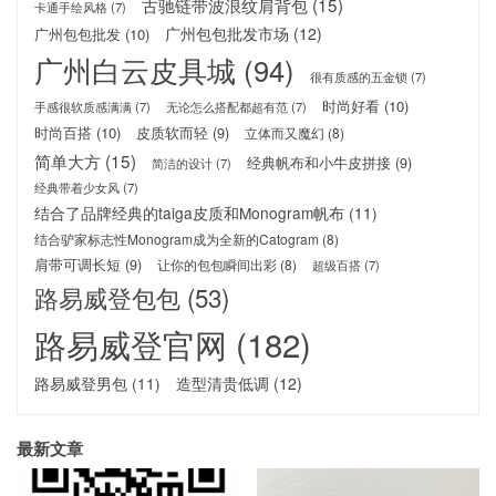
古驰链带波浪纹肩背包
(15)
卡通手绘风格
(7)
广州包包批发市场
(12)
广州包包批发
(10)
广州白云皮具城
(94)
很有质感的五金锁
(7)
时尚好看
(10)
手感很软质感满满
(7)
无论怎么搭配都超有范
(7)
时尚百搭
(10)
皮质软而轻
(9)
立体而又魔幻
(8)
简单大方
(15)
经典帆布和小牛皮拼接
(9)
简洁的设计
(7)
经典带着少女风
(7)
结合了品牌经典的taiga皮质和Monogram帆布
(11)
结合驴家标志性Monogram成为全新的Catogram
(8)
肩带可调长短
(9)
让你的包包瞬间出彩
(8)
超级百搭
(7)
路易威登包包
(53)
路易威登官网
(182)
路易威登男包
(11)
造型清贵低调
(12)
最新文章