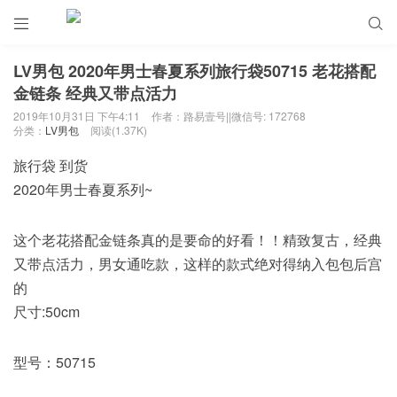


LV男包 2020年男士春夏系列旅行袋50715 老花搭配
金链条 经典又带点活力
2019年10月31日 下午4:11
作者：路易壹号||微信号: 172768
分类：
LV男包
阅读(1.37K)
旅行袋 到货
2020年男士春夏系列~
这个老花搭配金链条真的是要命的好看！！精致复古，经典
又带点活力，男女通吃款，这样的款式绝对得纳入包包后宫
的
尺寸:50cm
型号：50715