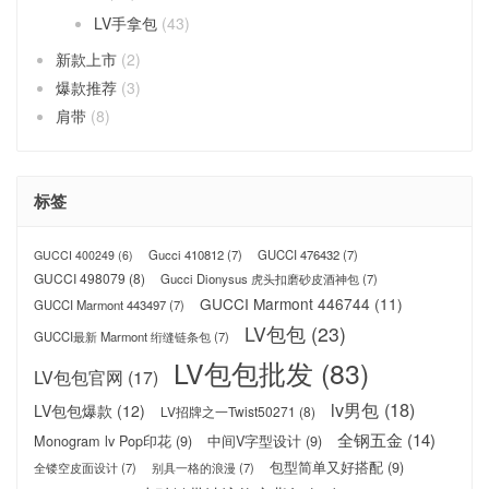
LV手拿包
(43)
新款上市
(2)
爆款推荐
(3)
肩带
(8)
标签
Gucci 410812
(7)
GUCCI 476432
(7)
GUCCI 400249
(6)
GUCCI 498079
(8)
Gucci Dionysus 虎头扣磨砂皮酒神包
(7)
GUCCI Marmont 446744
(11)
GUCCI Marmont 443497
(7)
LV包包
(23)
GUCCI最新 Marmont 绗缝链条包
(7)
LV包包批发
(83)
LV包包官网
(17)
lv男包
(18)
LV包包爆款
(12)
LV招牌之一Twist50271
(8)
全钢五金
(14)
Monogram lv Pop印花
(9)
中间V字型设计
(9)
包型简单又好搭配
(9)
全镂空皮面设计
(7)
别具一格的浪漫
(7)