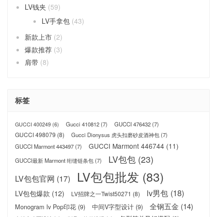
LV钱夹
(59)
LV手拿包
(43)
新款上市
(2)
爆款推荐
(3)
肩带
(8)
标签
Gucci 410812
(7)
GUCCI 476432
(7)
GUCCI 400249
(6)
GUCCI 498079
(8)
Gucci Dionysus 虎头扣磨砂皮酒神包
(7)
GUCCI Marmont 446744
(11)
GUCCI Marmont 443497
(7)
LV包包
(23)
GUCCI最新 Marmont 绗缝链条包
(7)
LV包包批发
(83)
LV包包官网
(17)
lv男包
(18)
LV包包爆款
(12)
LV招牌之一Twist50271
(8)
全钢五金
(14)
Monogram lv Pop印花
(9)
中间V字型设计
(9)