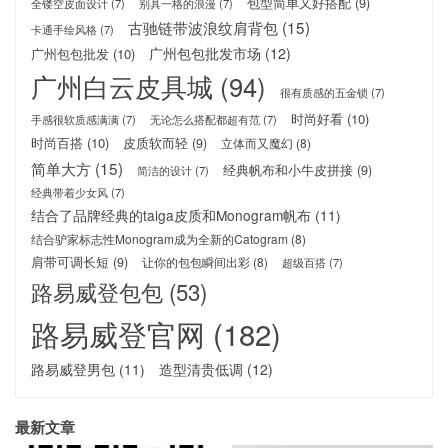
包型简单又好搭配
(9)
全镂空皮面设计
(7)
别具一格的浪漫
(7)
古驰链带波浪纹肩背包
(15)
卡通手绘风格
(7)
广州包包批发市场
(12)
广州包包批发
(10)
广州白云皮具城
(94)
很有质感的五金锁
(7)
时尚好看
(10)
手感很软质感满满
(7)
无论怎么搭配都超有范
(7)
时尚百搭
(10)
皮质软而轻
(9)
立体而又魔幻
(8)
简单大方
(15)
经典帆布和小牛皮拼接
(9)
简洁的设计
(7)
经典带着少女风
(7)
结合了品牌经典的taiga皮质和Monogram帆布
(11)
结合驴家标志性Monogram成为全新的Catogram
(8)
肩带可调长短
(9)
让你的包包瞬间出彩
(8)
超级百搭
(7)
路易威登包包
(53)
路易威登官网
(182)
路易威登男包
(11)
造型清贵低调
(12)
最新文章