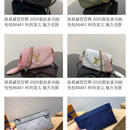
路易威登官网 2020新款多功能
路易威登官网 2020新款多功能
包包56461 时尚宠儿 魅力无限
包包56461 时尚宠儿 魅力无限
路易威登官网 2020新款多功能
路易威登官网 2020新款多功能
包包56461 时尚宠儿 魅力无限
包包56461 时尚宠儿 魅力无限