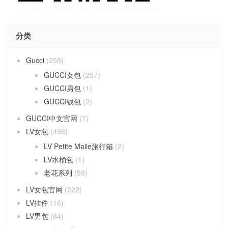
分类
Gucci
(258)
GUCCI女包
(257)
GUCCI男包
(1)
GUCCI钱包
(2)
GUCCI中文官网
(7)
LV女包
(498)
LV Petite Maiie旅行箱
(2)
LV水桶包
(1)
老花系列
(59)
LV女包官网
(222)
LV挂件
(16)
LV男包
(84)