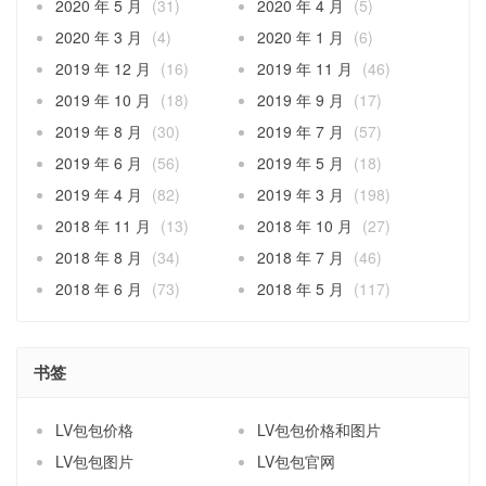
2020 年 5 月
(31)
2020 年 4 月
(5)
2020 年 3 月
(4)
2020 年 1 月
(6)
2019 年 12 月
(16)
2019 年 11 月
(46)
2019 年 10 月
(18)
2019 年 9 月
(17)
2019 年 8 月
(30)
2019 年 7 月
(57)
2019 年 6 月
(56)
2019 年 5 月
(18)
2019 年 4 月
(82)
2019 年 3 月
(198)
2018 年 11 月
(13)
2018 年 10 月
(27)
2018 年 8 月
(34)
2018 年 7 月
(46)
2018 年 6 月
(73)
2018 年 5 月
(117)
书签
LV包包价格
LV包包价格和图片
LV包包图片
LV包包官网