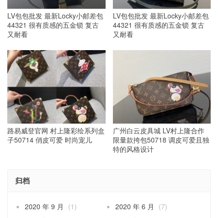
LV包包批发 最新Locky小邮差包
LV包包批发 最新Locky小邮差包
44321 很有质感的五金锁 复古
44321 很有质感的五金锁 复古
又耐看
又耐看
路易威登官网 村上隆彩绘系列盒
广州白云皮具城 LV村上隆合作
子50714 俏皮可爱 时尚宠儿
限量款挎包50718 调皮可爱且独
特的风格设计
归档
2020 年 9 月
(1)
2020 年 6 月
(7)