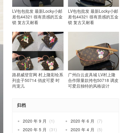
LV包包批发 最新Locky小邮
LV包包批发 最新Locky小邮
差包44321 很有质感的五金
差包44321 很有质感的五金
锁 复古又耐看
锁 复古又耐看
路易威登官网 村上隆彩绘系
广州白云皮具城 LV村上隆
列盒子50714 俏皮可爱 时
合作限量款挎包50718 调皮
尚宠儿
可爱且独特的风格设计
归档
2020 年 9 月
(1)
2020 年 6 月
(7)
2020 年 5 月
(31)
2020 年 4 月
(5)