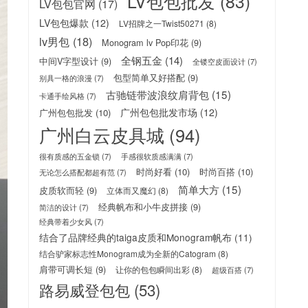
LV包包批发
(83)
LV包包官网
(17)
LV包包爆款
(12)
LV招牌之一Twist50271
(8)
lv男包
(18)
Monogram lv Pop印花
(9)
全钢五金
(14)
中间V字型设计
(9)
全镂空皮面设计
(7)
包型简单又好搭配
(9)
别具一格的浪漫
(7)
古驰链带波浪纹肩背包
(15)
卡通手绘风格
(7)
广州包包批发市场
(12)
广州包包批发
(10)
广州白云皮具城
(94)
很有质感的五金锁
(7)
手感很软质感满满
(7)
时尚好看
(10)
时尚百搭
(10)
无论怎么搭配都超有范
(7)
简单大方
(15)
皮质软而轻
(9)
立体而又魔幻
(8)
经典帆布和小牛皮拼接
(9)
简洁的设计
(7)
经典带着少女风
(7)
结合了品牌经典的taiga皮质和Monogram帆布
(11)
结合驴家标志性Monogram成为全新的Catogram
(8)
肩带可调长短
(9)
让你的包包瞬间出彩
(8)
超级百搭
(7)
路易威登包包
(53)