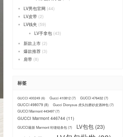
LV男包官网
(44)
LV皮带
(2)
LV钱夹
(59)
LV手拿包
(43)
新款上市
(2)
爆款推荐
(3)
肩带
(8)
标签
Gucci 410812
(7)
GUCCI 476432
(7)
GUCCI 400249
(6)
GUCCI 498079
(8)
Gucci Dionysus 虎头扣磨砂皮酒神包
(7)
GUCCI Marmont 443497
(7)
GUCCI Marmont 446744
(11)
LV包包
(23)
GUCCI最新 Marmont 绗缝链条包
(7)