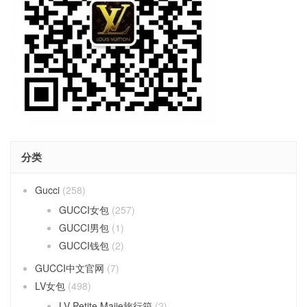
分类
Gucci
(258)
GUCCI女包
(257)
GUCCI男包
(1)
GUCCI钱包
(2)
GUCCI中文官网
(7)
LV女包
(498)
LV Petite Maiie旅行箱
(2)