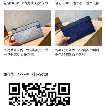
包包56461 时尚宠儿 魅力无限
包包56461 时尚宠儿 魅力无限
路易威登官网 LV经典实用耐看
路易威登官网 LV经典实用耐看
手包44333 百搭超酷
手包44333 百搭超酷
微信号：172768 （扫码添加）