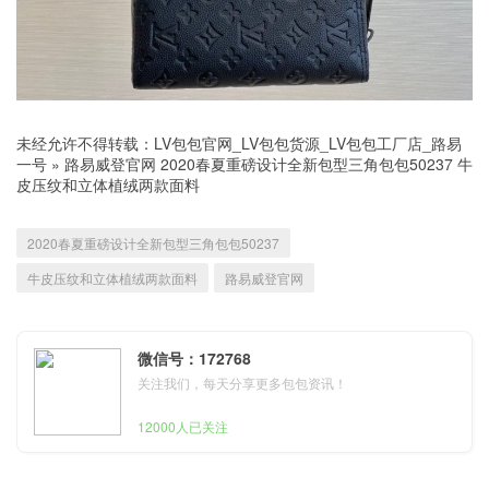
未经允许不得转载：
LV包包官网_LV包包货源_LV包包工厂店_路易
一号
»
路易威登官网 2020春夏重磅设计全新包型三角包包50237 牛
皮压纹和立体植绒两款面料
2020春夏重磅设计全新包型三角包包50237
牛皮压纹和立体植绒两款面料
路易威登官网
微信号：172768
关注我们，每天分享更多包包资讯！
12000人已关注