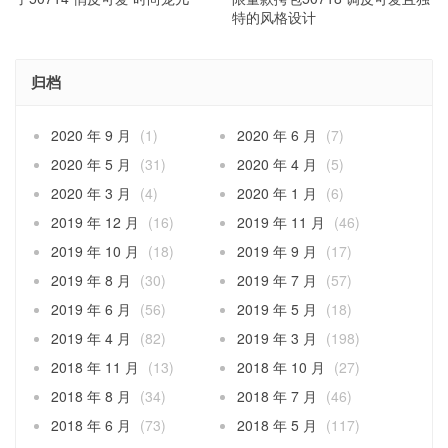
特的风格设计
归档
2020 年 9 月
(1)
2020 年 6 月
(7)
2020 年 5 月
(31)
2020 年 4 月
(5)
2020 年 3 月
(4)
2020 年 1 月
(6)
2019 年 12 月
(16)
2019 年 11 月
(46)
2019 年 10 月
(18)
2019 年 9 月
(17)
2019 年 8 月
(30)
2019 年 7 月
(57)
2019 年 6 月
(56)
2019 年 5 月
(18)
2019 年 4 月
(82)
2019 年 3 月
(198)
2018 年 11 月
(13)
2018 年 10 月
(27)
2018 年 8 月
(34)
2018 年 7 月
(46)
2018 年 6 月
(73)
2018 年 5 月
(117)