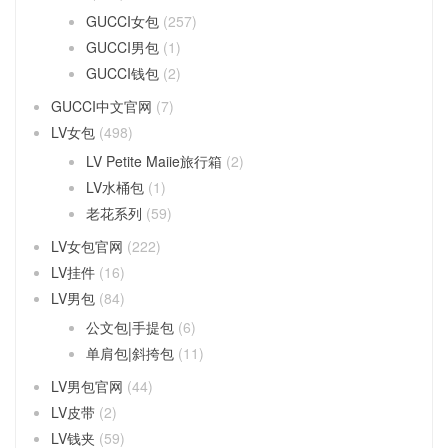
GUCCI女包
(257)
GUCCI男包
(1)
GUCCI钱包
(2)
GUCCI中文官网
(7)
LV女包
(498)
LV Petite Maiie旅行箱
(2)
LV水桶包
(1)
老花系列
(59)
LV女包官网
(222)
LV挂件
(16)
LV男包
(84)
公文包|手提包
(6)
单肩包|斜挎包
(11)
LV男包官网
(44)
LV皮带
(2)
LV钱夹
(59)