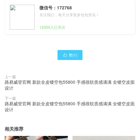
微信号：172768
关注我们，每天分享更多包包资讯！
12000人已关注
赞(
1
)

上一篇
路易威登官网 新款全皮镂空包55800 手感很软质感满满 全镂空皮面
设计
下一篇
路易威登官网 新款全皮镂空包55800 手感很软质感满满 全镂空皮面
设计
相关推荐