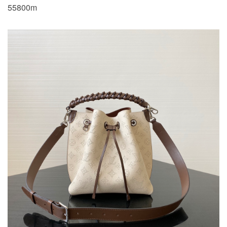
55800m