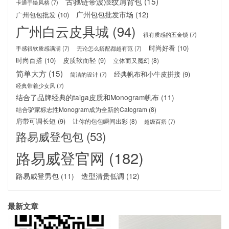
古驰链带波浪纹肩背包
(15)
卡通手绘风格
(7)
广州包包批发市场
(12)
广州包包批发
(10)
广州白云皮具城
(94)
很有质感的五金锁
(7)
时尚好看
(10)
手感很软质感满满
(7)
无论怎么搭配都超有范
(7)
时尚百搭
(10)
皮质软而轻
(9)
立体而又魔幻
(8)
简单大方
(15)
经典帆布和小牛皮拼接
(9)
简洁的设计
(7)
经典带着少女风
(7)
结合了品牌经典的taiga皮质和Monogram帆布
(11)
结合驴家标志性Monogram成为全新的Catogram
(8)
肩带可调长短
(9)
让你的包包瞬间出彩
(8)
超级百搭
(7)
路易威登包包
(53)
路易威登官网
(182)
路易威登男包
(11)
造型清贵低调
(12)
最新文章