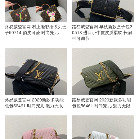
路易威登官网 村上隆彩绘系列盒
路易威登官网 早秋新款盒子包2
子50714 俏皮可爱 时尚宠儿
0518 进口小牛皮皮质柔软 长肩
带可调节
路易威登官网 2020新款多功能
路易威登官网 2020新款多功能
包包56461 时尚宠儿 魅力无限
包包56461 时尚宠儿 魅力无限