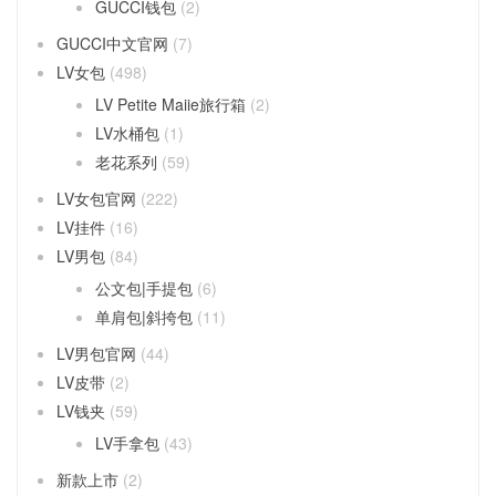
GUCCI钱包
(2)
GUCCI中文官网
(7)
LV女包
(498)
LV Petite Maiie旅行箱
(2)
LV水桶包
(1)
老花系列
(59)
LV女包官网
(222)
LV挂件
(16)
LV男包
(84)
公文包|手提包
(6)
单肩包|斜挎包
(11)
LV男包官网
(44)
LV皮带
(2)
LV钱夹
(59)
LV手拿包
(43)
新款上市
(2)