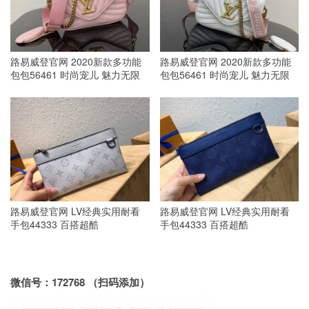
路易威登官网 2020新款多功能
路易威登官网 2020新款多功能
包包56461 时尚宠儿 魅力无限
包包56461 时尚宠儿 魅力无限
路易威登官网 LV经典实用耐看
路易威登官网 LV经典实用耐看
手包44333 百搭超酷
手包44333 百搭超酷
微信号：172768 （扫码添加）