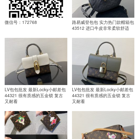
微信号：172768
路易威登包包 实力热门款帽箱包
43512 进口牛皮非常柔软舒适
LV包包批发 最新Locky小邮差包
LV包包批发 最新Locky小邮差包
44321 很有质感的五金锁 复古
44321 很有质感的五金锁 复古
又耐看
又耐看