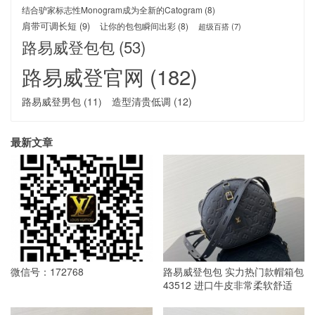
结合驴家标志性Monogram成为全新的Catogram
(8)
肩带可调长短
(9)
让你的包包瞬间出彩
(8)
超级百搭
(7)
路易威登包包
(53)
路易威登官网
(182)
路易威登男包
(11)
造型清贵低调
(12)
最新文章
微信号：172768
路易威登包包 实力热门款帽箱包
43512 进口牛皮非常柔软舒适