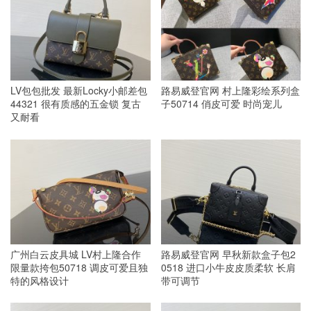
LV包包批发 最新Locky小邮差包
路易威登官网 村上隆彩绘系列盒
44321 很有质感的五金锁 复古
子50714 俏皮可爱 时尚宠儿
又耐看
广州白云皮具城 LV村上隆合作
路易威登官网 早秋新款盒子包2
限量款挎包50718 调皮可爱且独
0518 进口小牛皮皮质柔软 长肩
特的风格设计
带可调节