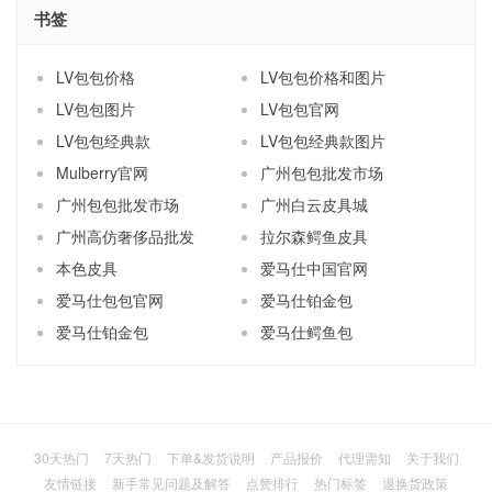
书签
LV包包价格
LV包包价格和图片
LV包包图片
LV包包官网
LV包包经典款
LV包包经典款图片
Mulberry官网
广州包包批发市场
广州包包批发市场
广州白云皮具城
广州高仿奢侈品批发
拉尔森鳄鱼皮具
本色皮具
爱马仕中国官网
爱马仕包包官网
爱马仕铂金包
爱马仕铂金包
爱马仕鳄鱼包
30天热门
7天热门
下单&发货说明
产品报价
代理需知
关于我们
友情链接
新手常见问题及解答
点赞排行
热门标签
退换货政策