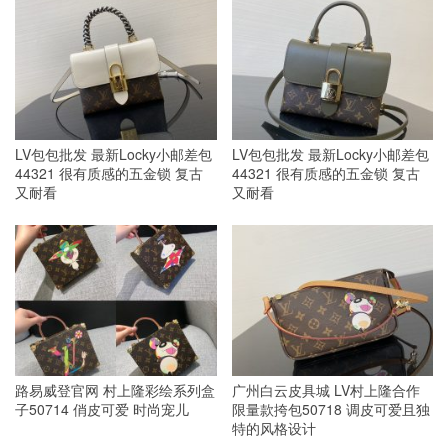
LV包包批发 最新Locky小邮差包
LV包包批发 最新Locky小邮差包
44321 很有质感的五金锁 复古
44321 很有质感的五金锁 复古
又耐看
又耐看
路易威登官网 村上隆彩绘系列盒
广州白云皮具城 LV村上隆合作
子50714 俏皮可爱 时尚宠儿
限量款挎包50718 调皮可爱且独
特的风格设计