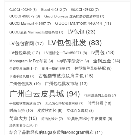
Gucci 410812
(7)
GUCCI 476432
(7)
GUCCI 400249
(6)
GUCCI 498079
(8)
Gucci Dionysus 虎头扣磨砂皮酒神包
(7)
GUCCI Marmont 446744
(11)
GUCCI Marmont 443497
(7)
LV包包
(23)
GUCCI最新 Marmont 绗缝链条包
(7)
LV包包批发
(83)
LV包包官网
(17)
lv男包
(18)
LV包包爆款
(12)
LV招牌之一Twist50271
(8)
全钢五金
(14)
Monogram lv Pop印花
(9)
中间V字型设计
(9)
包型简单又好搭配
(9)
全镂空皮面设计
(7)
别具一格的浪漫
(7)
古驰链带波浪纹肩背包
(15)
卡通手绘风格
(7)
广州包包批发市场
(12)
广州包包批发
(10)
广州白云皮具城
(94)
很有质感的五金锁
(7)
时尚好看
(10)
手感很软质感满满
(7)
无论怎么搭配都超有范
(7)
时尚百搭
(10)
皮质软而轻
(9)
立体而又魔幻
(8)
简单大方
(15)
经典帆布和小牛皮拼接
(9)
简洁的设计
(7)
经典带着少女风
(7)
结合了品牌经典的taiga皮质和Monogram帆布
(11)