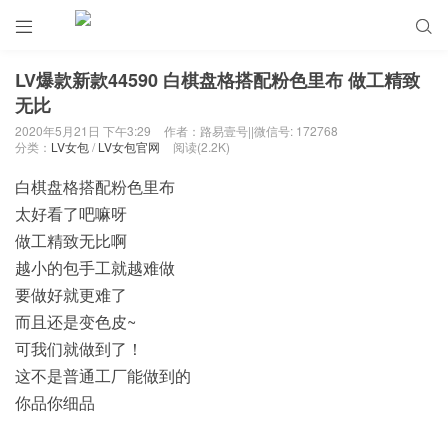


LV爆款新款44590 白棋盘格搭配粉色里布 做工精致
无比
2020年5月21日 下午3:29
作者：路易壹号||微信号: 172768
分类：
LV女包
/
LV女包官网
阅读(2.2K)
白棋盘格搭配粉色里布
太好看了吧嘛呀
做工精致无比啊
越小的包手工就越难做
要做好就更难了
而且还是变色皮~
可我们就做到了！
这不是普通工厂能做到的
你品你细品