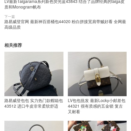
LV最新Taigarama系列新色荧光蓝43843 结合了品牌经典的taiga皮
质和Monogram帆布
下一篇
路易威登官网 最新神百搭桶包44020 粉白拼接宽肩带贼好看 全网最
高级品质
相关推荐
路易威登包包 实力热门款帽箱包
LV包包批发 最新Locky小邮差包
43512 进口牛皮非常柔软舒适
44321 很有质感的五金锁 复古
又耐看