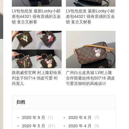
LV包包批发 最新Locky小邮
LV包包批发 最新Locky小邮
差包44321 很有质感的五金
差包44321 很有质感的五金
锁 复古又耐看
锁 复古又耐看
路易威登官网 村上隆彩绘系
广州白云皮具城 LV村上隆
列盒子50714 俏皮可爱 时
合作限量款挎包50718 调皮
尚宠儿
可爱且独特的风格设计
归档
2020 年 9 月
(1)
2020 年 6 月
(7)
2020 年 5 月
(31)
2020 年 4 月
(5)