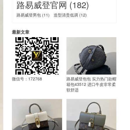
路易威登官网
(182)
路易威登男包
(11)
造型清贵低调
(12)
最新文章
微信号：172768
路易威登包包 实力热门款帽
箱包43512 进口牛皮非常柔
软舒适