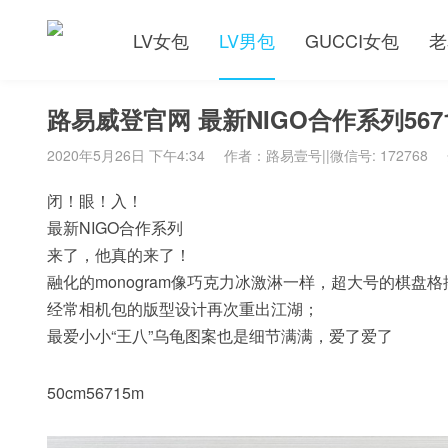
LV女包
LV男包
GUCCI女包
老
路易威登官网 最新NIGO合作系列56
2020年5月26日 下午4:34
作者：路易壹号||微信号: 172768
闭！眼！入！
最新NIGO合作系列
来了，他真的来了！
融化的monogram像巧克力冰激淋一样，超大号的棋盘
经常相机包的版型设计再次重出江湖；
最爱小小“王八”乌龟图案也是细节满满，爱了爱了
50cm56715m