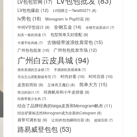
LV包包批发
(83)
LV包包官网
(17)
LV包包爆款
(12)
LV招牌之一Twist50271
(8)
lv男包
(18)
Monogram lv Pop印花
(9)
全钢五金
(14)
中间V字型设计
(9)
全镂空皮面设计
(7)
包型简单又好搭配
(9)
别具一格的浪漫
(7)
古驰链带波浪纹肩背包
(15)
卡通手绘风格
(7)
广州包包批发市场
(12)
广州包包批发
(10)
广州白云皮具城
(94)
很有质感的五金锁
(7)
手感很软质感满满
(7)
时尚好看
(10)
时尚百搭
(10)
无论怎么搭配都超有范
(7)
简单大方
(15)
皮质软而轻
(9)
立体而又魔幻
(8)
经典帆布和小牛皮拼接
(9)
简洁的设计
(7)
经典带着少女风
(7)
结合了品牌经典的taiga皮质和Monogram帆布
(11)
结合驴家标志性Monogram成为全新的Catogram
(8)
肩带可调长短
(9)
让你的包包瞬间出彩
(8)
超级百搭
(7)
路易威登包包
(53)