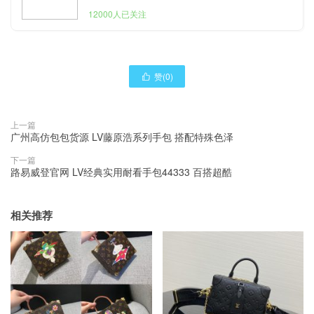
12000人已关注
赞(
0
)

上一篇
广州高仿包包货源 LV藤原浩系列手包 搭配特殊色泽
下一篇
路易威登官网 LV经典实用耐看手包44333 百搭超酷
相关推荐