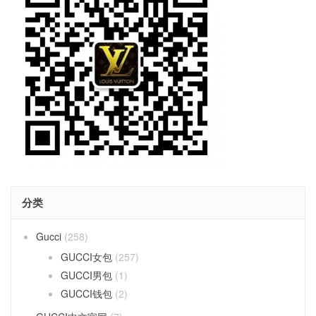
分类
Gucci
(258)
GUCCI女包
(257)
GUCCI男包
(1)
GUCCI钱包
(2)