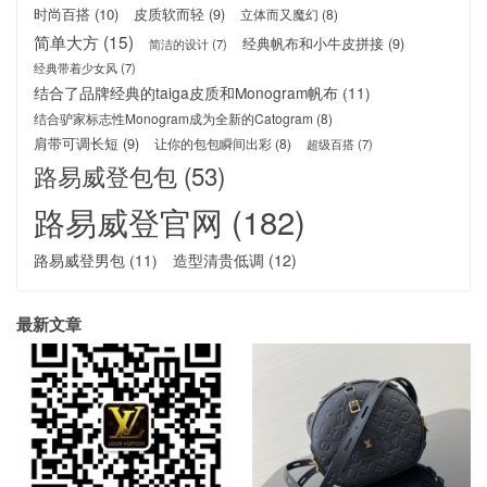
时尚百搭
(10)
皮质软而轻
(9)
立体而又魔幻
(8)
简单大方
(15)
经典帆布和小牛皮拼接
(9)
简洁的设计
(7)
经典带着少女风
(7)
结合了品牌经典的taiga皮质和Monogram帆布
(11)
结合驴家标志性Monogram成为全新的Catogram
(8)
肩带可调长短
(9)
让你的包包瞬间出彩
(8)
超级百搭
(7)
路易威登包包
(53)
路易威登官网
(182)
路易威登男包
(11)
造型清贵低调
(12)
最新文章