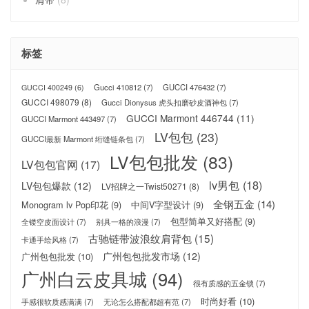
标签
Gucci 410812
(7)
GUCCI 476432
(7)
GUCCI 400249
(6)
GUCCI 498079
(8)
Gucci Dionysus 虎头扣磨砂皮酒神包
(7)
GUCCI Marmont 446744
(11)
GUCCI Marmont 443497
(7)
LV包包
(23)
GUCCI最新 Marmont 绗缝链条包
(7)
LV包包批发
(83)
LV包包官网
(17)
lv男包
(18)
LV包包爆款
(12)
LV招牌之一Twist50271
(8)
全钢五金
(14)
Monogram lv Pop印花
(9)
中间V字型设计
(9)
包型简单又好搭配
(9)
全镂空皮面设计
(7)
别具一格的浪漫
(7)
古驰链带波浪纹肩背包
(15)
卡通手绘风格
(7)
广州包包批发市场
(12)
广州包包批发
(10)
广州白云皮具城
(94)
很有质感的五金锁
(7)
时尚好看
(10)
手感很软质感满满
(7)
无论怎么搭配都超有范
(7)