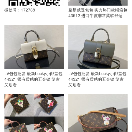
微信号：172768
路易威登包包 实力热门款帽箱包
43512 进口牛皮非常柔软舒适
LV包包批发 最新Locky小邮差包
LV包包批发 最新Locky小邮差包
44321 很有质感的五金锁 复古
44321 很有质感的五金锁 复古
又耐看
又耐看