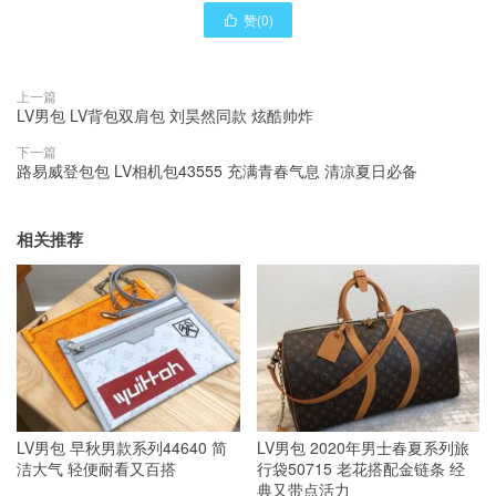
赞(
0
)

上一篇
LV男包 LV背包双肩包 刘昊然同款 炫酷帅炸
下一篇
路易威登包包 LV相机包43555 充满青春气息 清凉夏日必备
相关推荐
LV男包 早秋男款系列44640 简
LV男包 2020年男士春夏系列旅
洁大气 轻便耐看又百搭
行袋50715 老花搭配金链条 经
典又带点活力