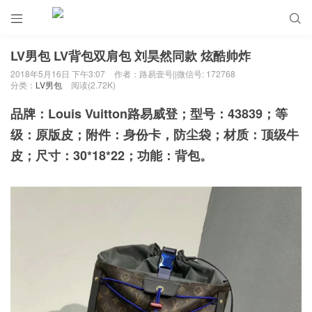


LV男包 LV背包双肩包 刘昊然同款 炫酷帅炸
2018年5月16日 下午3:07
作者：路易壹号||微信号: 172768
分类：
LV男包
阅读(2.72K)
品牌：Louis Vuitton路易威登；型号：43839；等
级：原版皮；附件：身份卡，防尘袋；材质：顶级牛
皮；尺寸：30*18*22；功能：背包。