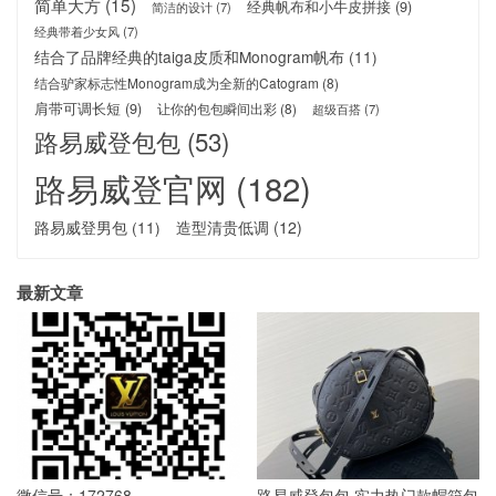
简单大方
(15)
经典帆布和小牛皮拼接
(9)
简洁的设计
(7)
经典带着少女风
(7)
结合了品牌经典的taiga皮质和Monogram帆布
(11)
结合驴家标志性Monogram成为全新的Catogram
(8)
肩带可调长短
(9)
让你的包包瞬间出彩
(8)
超级百搭
(7)
路易威登包包
(53)
路易威登官网
(182)
路易威登男包
(11)
造型清贵低调
(12)
最新文章
微信号：172768
路易威登包包 实力热门款帽箱包