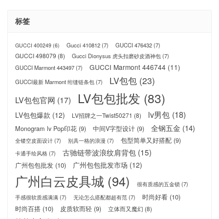
标签
Gucci 410812
(7)
GUCCI 476432
(7)
GUCCI 400249
(6)
GUCCI 498079
(8)
Gucci Dionysus 虎头扣磨砂皮酒神包
(7)
GUCCI Marmont 446744
(11)
GUCCI Marmont 443497
(7)
LV包包
(23)
GUCCI最新 Marmont 绗缝链条包
(7)
LV包包批发
(83)
LV包包官网
(17)
lv男包
(18)
LV包包爆款
(12)
LV招牌之一Twist50271
(8)
全钢五金
(14)
Monogram lv Pop印花
(9)
中间V字型设计
(9)
包型简单又好搭配
(9)
全镂空皮面设计
(7)
别具一格的浪漫
(7)
古驰链带波浪纹肩背包
(15)
卡通手绘风格
(7)
广州包包批发市场
(12)
广州包包批发
(10)
广州白云皮具城
(94)
很有质感的五金锁
(7)
时尚好看
(10)
手感很软质感满满
(7)
无论怎么搭配都超有范
(7)
时尚百搭
(10)
皮质软而轻
(9)
立体而又魔幻
(8)