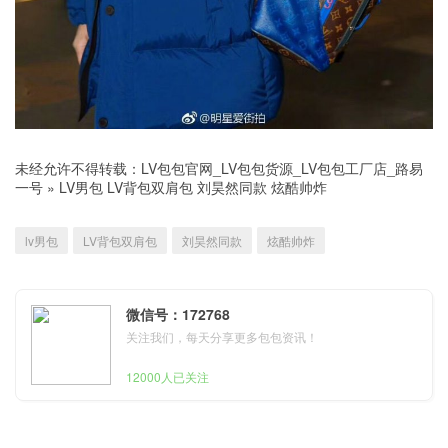
未经允许不得转载：
LV包包官网_LV包包货源_LV包包工厂店_路易
一号
»
LV男包 LV背包双肩包 刘昊然同款 炫酷帅炸
lv男包
LV背包双肩包
刘昊然同款
炫酷帅炸
微信号：172768
关注我们，每天分享更多包包资讯！
12000人已关注