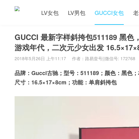
LV女包
LV男包
GUCCI女包
老
GUCCI 最新字样斜挎包511189
游戏年代，二次元少女出发 16.5×17×
2018年5月26日 上午11:17
作者：路易壹号||微信号: 172768
品牌：Gucci古驰；型号：511189；颜色：
尺寸：16.5×17×8cm；功能：单肩斜挎包