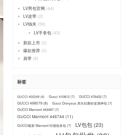
LV男包官网
(44)
LV皮带
(2)
LV钱夹
(59)
LV手拿包
(43)
新款上市
(2)
爆款推荐
(3)
肩带
(8)
标签
Gucci 410812
(7)
GUCCI 476432
(7)
GUCCI 400249
(6)
GUCCI 498079
(8)
Gucci Dionysus 虎头扣磨砂皮酒神包
(7)
GUCCI Marmont 443497
(7)
GUCCI Marmont 446744
(11)
LV包包
(23)
GUCCI最新 Marmont 绗缝链条包
(7)