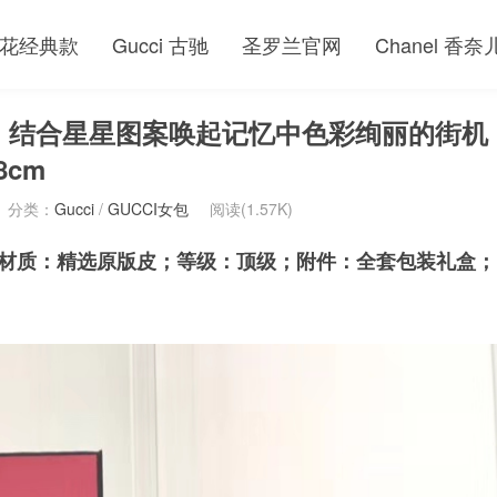
花经典款
Gucci 古驰
圣罗兰官网
Chanel 香奈
 黑色，结合星星图案唤起记忆中色彩绚丽的街机
8cm
分类：
Gucci
/
GUCCI女包
阅读(1.57K)
黑色；材质：精选原版皮；等级：顶级；附件：全套包装礼盒；