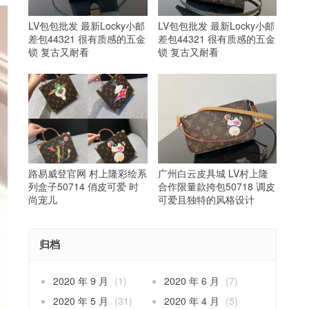
LV包包批发 最新Locky小邮
LV包包批发 最新Locky小邮
差包44321 很有质感的五金
差包44321 很有质感的五金
锁 复古又耐看
锁 复古又耐看
路易威登官网 村上隆彩绘系
广州白云皮具城 LV村上隆
列盒子50714 俏皮可爱 时
合作限量款挎包50718 调皮
尚宠儿
可爱且独特的风格设计
归档
2020 年 9 月
(1)
2020 年 6 月
(7)
2020 年 5 月
(31)
2020 年 4 月
(5)