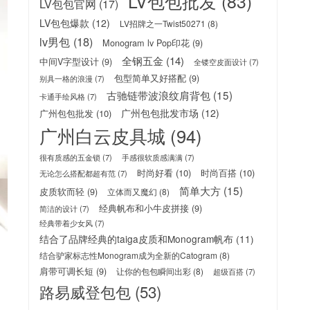
LV包包批发
(83)
LV包包官网
(17)
LV包包爆款
(12)
LV招牌之一Twist50271
(8)
lv男包
(18)
Monogram lv Pop印花
(9)
全钢五金
(14)
中间V字型设计
(9)
全镂空皮面设计
(7)
包型简单又好搭配
(9)
别具一格的浪漫
(7)
古驰链带波浪纹肩背包
(15)
卡通手绘风格
(7)
广州包包批发市场
(12)
广州包包批发
(10)
广州白云皮具城
(94)
很有质感的五金锁
(7)
手感很软质感满满
(7)
时尚好看
(10)
时尚百搭
(10)
无论怎么搭配都超有范
(7)
简单大方
(15)
皮质软而轻
(9)
立体而又魔幻
(8)
经典帆布和小牛皮拼接
(9)
简洁的设计
(7)
经典带着少女风
(7)
结合了品牌经典的taiga皮质和Monogram帆布
(11)
结合驴家标志性Monogram成为全新的Catogram
(8)
肩带可调长短
(9)
让你的包包瞬间出彩
(8)
超级百搭
(7)
路易威登包包
(53)