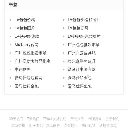
书签
LV包包价格
LV包包价格和图片
LV包包图片
LV包包官网
LV包包经典款
LV包包经典款图片
Mulberry官网
广州包包批发市场
广州包包批发市场
广州白云皮具城
广州高仿奢侈品批发
拉尔森鳄鱼皮具
本色皮具
爱马仕中国官网
爱马仕包包官网
爱马仕铂金包
爱马仕铂金包
爱马仕鳄鱼包
30天热门
7天热门
下单&发货说明
产品报价
代理需知
关于我们
友情链接
新手常见问题及解答
点赞排行
热门标签
退换货政策