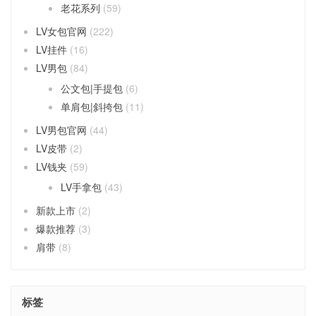
老花系列
(59)
LV女包官网
(222)
LV挂件
(16)
LV男包
(84)
公文包|手提包
(6)
单肩包|斜挎包
(11)
LV男包官网
(44)
LV皮带
(2)
LV钱夹
(59)
LV手拿包
(43)
新款上市
(2)
爆款推荐
(3)
肩带
(8)
标签