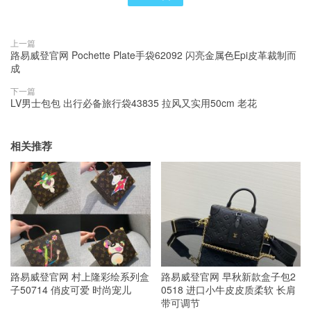
上一篇
路易威登官网 Pochette Plate手袋62092 闪亮金属色Epi皮革裁制而
成
下一篇
LV男士包包 出行必备旅行袋43835 拉风又实用50cm 老花
相关推荐
路易威登官网 村上隆彩绘系列盒
路易威登官网 早秋新款盒子包2
子50714 俏皮可爱 时尚宠儿
0518 进口小牛皮皮质柔软 长肩
带可调节