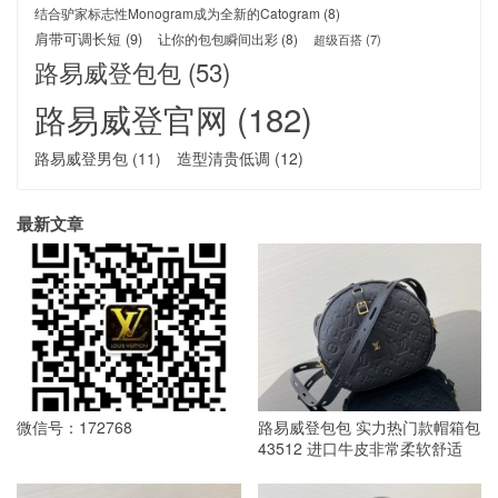
结合驴家标志性Monogram成为全新的Catogram
(8)
肩带可调长短
(9)
让你的包包瞬间出彩
(8)
超级百搭
(7)
路易威登包包
(53)
路易威登官网
(182)
路易威登男包
(11)
造型清贵低调
(12)
最新文章
微信号：172768
路易威登包包 实力热门款帽箱包
43512 进口牛皮非常柔软舒适