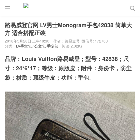


路易威登官网 LV男士Monogram手包42838 简单大
方 适合搭配正装
2018年5月28日 上午10:30
作者：路易壹号||微信号: 172768
分类：
LV手拿包
/
公文包|手提包
阅读(2.02K)
品牌：Louis Vuitton路易威登；型号：42838；尺
寸：24*6*17；等级：原版皮；附件：身份卡，防尘
袋；材质：顶级牛皮；功能：手包。