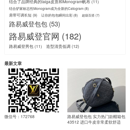
结合了品牌经典的taiga皮质和Monogram帆布
(11)
结合驴家标志性Monogram成为全新的Catogram
(8)
肩带可调长短
(9)
让你的包包瞬间出彩
(8)
超级百搭
(7)
路易威登包包
(53)
路易威登官网
(182)
路易威登男包
(11)
造型清贵低调
(12)
最新文章
微信号：172768
路易威登包包 实力热门款帽箱包
43512 进口牛皮非常柔软舒适