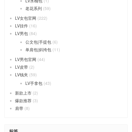
LV水桶包
(1)
老花系列
(59)
LV女包官网
(222)
LV挂件
(16)
LV男包
(84)
公文包|手提包
(6)
单肩包|斜挎包
(11)
LV男包官网
(44)
LV皮带
(2)
LV钱夹
(59)
LV手拿包
(43)
新款上市
(2)
爆款推荐
(3)
肩带
(8)
标签