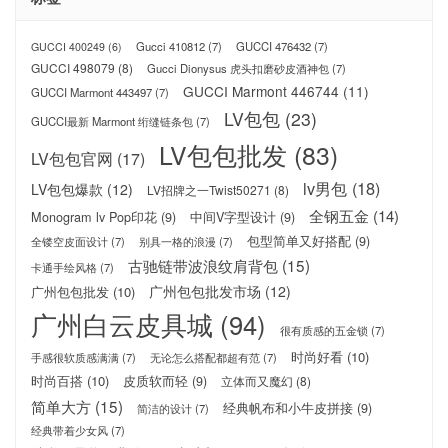
Gucci 410812
(7)
GUCCI 476432
(7)
GUCCI 400249
(6)
GUCCI 498079
(8)
Gucci Dionysus 虎头扣磨砂皮酒神包
(7)
GUCCI Marmont 446744
(11)
GUCCI Marmont 443497
(7)
LV包包
(23)
GUCCI最新 Marmont 绗缝链条包
(7)
LV包包批发
(83)
LV包包官网
(17)
lv男包
(18)
LV包包爆款
(12)
LV招牌之一Twist50271
(8)
全钢五金
(14)
Monogram lv Pop印花
(9)
中间V字型设计
(9)
包型简单又好搭配
(9)
全镂空皮面设计
(7)
别具一格的浪漫
(7)
古驰链带波浪纹肩背包
(15)
卡通手绘风格
(7)
广州包包批发市场
(12)
广州包包批发
(10)
广州白云皮具城
(94)
很有质感的五金锁
(7)
时尚好看
(10)
手感很软质感满满
(7)
无论怎么搭配都超有范
(7)
时尚百搭
(10)
皮质软而轻
(9)
立体而又魔幻
(8)
简单大方
(15)
经典帆布和小牛皮拼接
(9)
简洁的设计
(7)
经典带着少女风
(7)