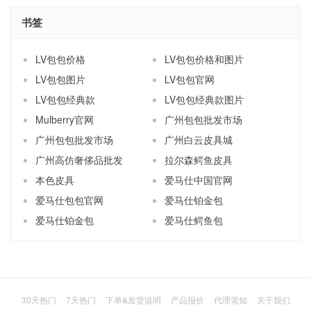
书签
LV包包价格
LV包包价格和图片
LV包包图片
LV包包官网
LV包包经典款
LV包包经典款图片
Mulberry官网
广州包包批发市场
广州包包批发市场
广州白云皮具城
广州高仿奢侈品批发
拉尔森鳄鱼皮具
本色皮具
爱马仕中国官网
爱马仕包包官网
爱马仕铂金包
爱马仕铂金包
爱马仕鳄鱼包
30天热门
7天热门
下单&发货说明
产品报价
代理需知
关于我们