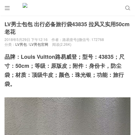


LV男士包包 出行必备旅行袋43835 拉风又实用50cm
老花
2018年5月29日 下午12:16
作者：路易壹号||微信号: 172768
分类：
LV男包
/
LV男包官网
阅读(2.26K)
品牌：Louis Vuitton路易威登；型号：43835；尺
寸：50cm；等级：原版皮；附件：身份卡，防尘
袋；材质：顶级牛皮；颜色：珠光银；功能：旅行
袋。