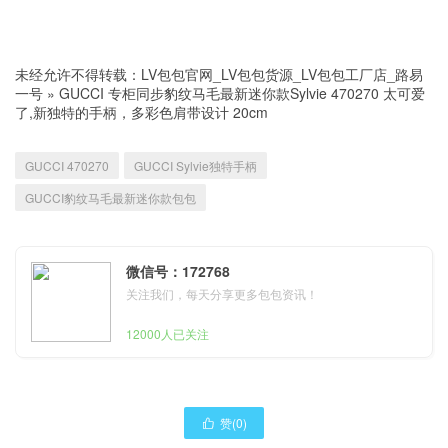
未经允许不得转载：
LV包包官网_LV包包货源_LV包包工厂店_路易
一号
»
GUCCI 专柜同步豹纹马毛最新迷你款Sylvie 470270 太可爱
了,新独特的手柄，多彩色肩带设计 20cm
GUCCI 470270
GUCCI Sylvie独特手柄
GUCCI豹纹马毛最新迷你款包包
微信号：172768
关注我们，每天分享更多包包资讯！
12000人已关注
赞(
0
)
