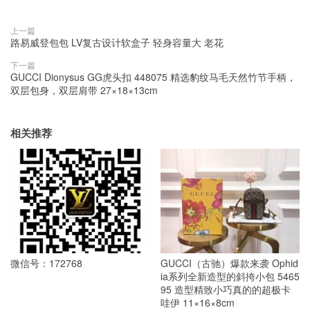
上一篇
路易威登包包 LV复古设计软盒子 轻身容量大 老花
下一篇
GUCCI Dionysus GG虎头扣 448075 精选豹纹马毛天然竹节手柄，
双层包身，双层肩带 27×18×13cm
相关推荐
微信号：172768
GUCCI（古驰）爆款来袭 Ophid
ia系列全新造型的斜挎小包 5465
95 造型精致小巧真的的超极卡
哇伊 11×16×8cm