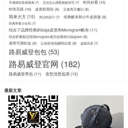
时尚好看
(10)
手感很软质感满满
(7)
无论怎么搭配都超有范
(7)
时尚百搭
(10)
皮质软而轻
(9)
立体而又魔幻
(8)
简单大方
(15)
经典帆布和小牛皮拼接
(9)
简洁的设计
(7)
经典带着少女风
(7)
结合了品牌经典的taiga皮质和Monogram帆布
(11)
结合驴家标志性Monogram成为全新的Catogram
(8)
肩带可调长短
(9)
让你的包包瞬间出彩
(8)
超级百搭
(7)
路易威登包包
(53)
路易威登官网
(182)
路易威登男包
(11)
造型清贵低调
(12)
最新文章